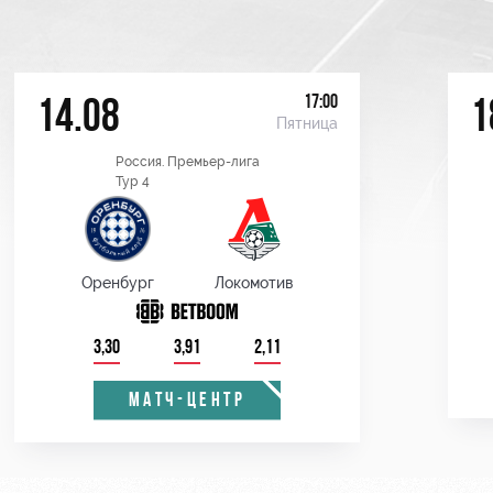
17:00
14.08
1
Пятница
Россия. Премьер-лига
Тур 4
Оренбург
Локомотив
3,30
3,91
2,11
МАТЧ-ЦЕНТР