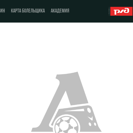
ЗИН
КАРТА БОЛЕЛЬЩИКА
АКАДЕМИЯ
О Клубе
ЖФК «Локомотив»
История
Молодёжка-юноши
Спонсоры
Молодёжка-девушки
Стать партнером
Контакты
Антидопинг