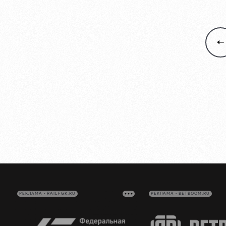
РЕКЛАМА • RAILFGK.RU
РЕКЛАМА • BETBOOM.RU