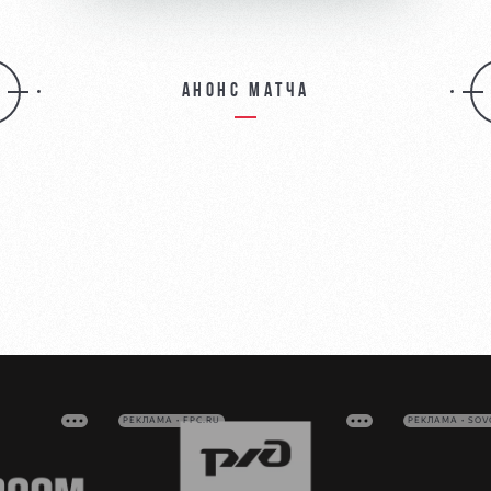
Анонс матча
РЕКЛАМА • FPC.RU
РЕКЛАМА • SO