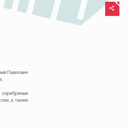
рий Павлович
а.
- серебряные
пех, а также