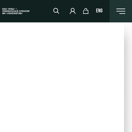
ENG
РЖД Арена
Организация мероприятий
Аренда полей
Аренда площадей
Ледовый дворец
Занятия спортом