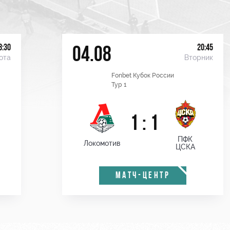
8:30
20:45
04.08
ота
Вторник
Fonbet Кубок России
Тур 1
1 : 1
ПФК
Локомотив
ЦСКА
МАТЧ-ЦЕНТР