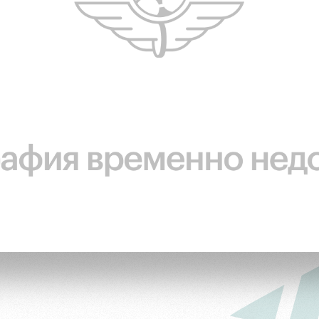
ьщиков
омотив»
ьщиков МГН