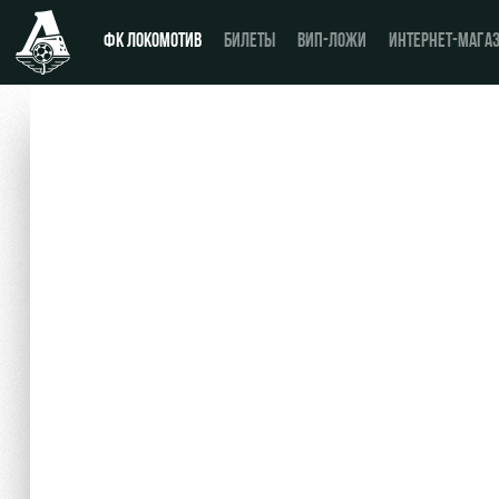
ФК ЛОКОМОТИВ
БИЛЕТЫ
ВИП-ЛОЖИ
ИНТЕРНЕТ-МАГА
Новости
День матча
Календарь
Купить билет
Турнирная таблица
ВИП-ЛОЖИ
Игроки
ВИП-ЗОНЫ
Тренерский штаб
СЕМЕЙНЫЙ СЕКТОР
Видео
Туры по стадиону
Фото
Места для МГН