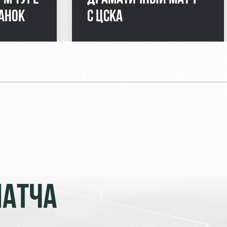
АНОК
С ЦСКА
МАТЧА