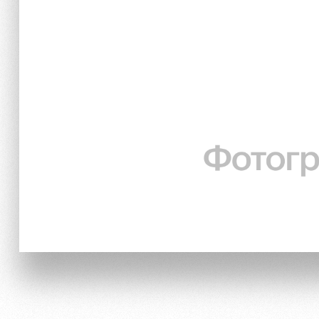
Локо Старт
Информация для болел
Локо-Лето
Банковская карта «Лок
Академия
Заставки
Как поступить
Парковка
Руководство
Карта болельщика
Контакты Академии
Программа лояльности
Информация для болел