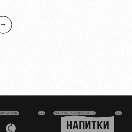
VCOMBANK.RU
РЕКЛАМА • ABINBEVEFES.RU