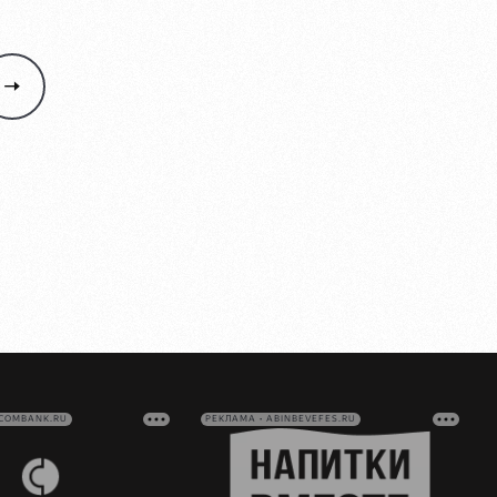
VCOMBANK.RU
РЕКЛАМА • ABINBEVEFES.RU