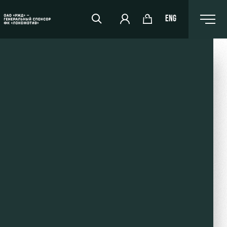
ENG
РЖД Арена
Организация мероприятий
Аренда полей
Аренда площадей
Ледовый дворец
Занятия спортом