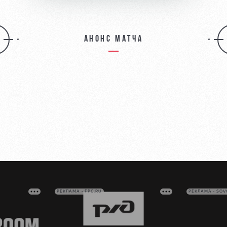
Анонс матча
РЕКЛАМА • FPC.RU
РЕКЛАМА • SO