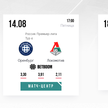
17:00
14.08
1
Пятница
Россия. Премьер-лига
Тур 4
Оренбург
Локомотив
3,30
3,91
2,11
МАТЧ-ЦЕНТР