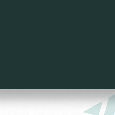
ьщиков
омотив»
ьщиков МГН