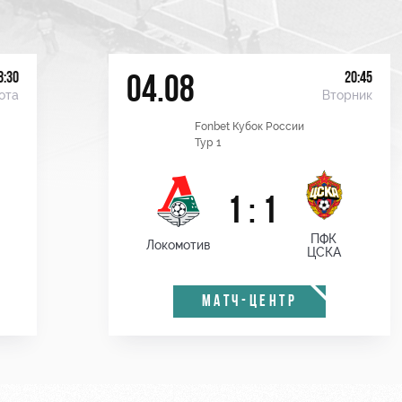
8:30
20:45
04.08
ота
Вторник
Fonbet Кубок России
Тур 1
1 : 1
ПФК
Локомотив
ЦСКА
МАТЧ-ЦЕНТР