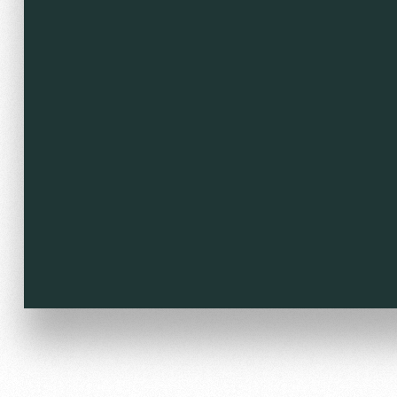
Локо Старт
Информация для болел
Локо-Лето
Банковская карта «Лок
Академия
Заставки
Как поступить
Парковка
Руководство
Карта болельщика
Контакты Академии
Программа лояльности
Информация для болел