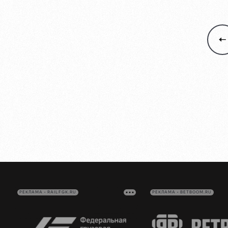
РЕКЛАМА • RAILFGK.RU
РЕКЛАМА • BETBOOM.RU