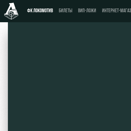
ФК ЛОКОМОТИВ
БИЛЕТЫ
ВИП-ЛОЖИ
ИНТЕРНЕТ-МАГА
Новости
День матча
Календарь
Купить билет
Турнирная таблица
ВИП-ЛОЖИ
Игроки
ВИП-ЗОНЫ
Тренерский штаб
СЕМЕЙНЫЙ СЕКТОР
Видео
Туры по стадиону
Фото
Места для МГН