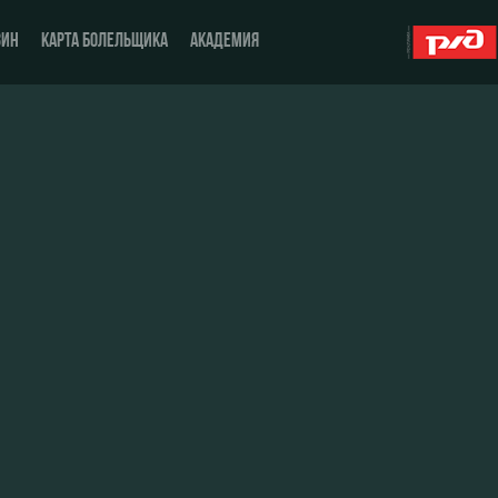
ЗИН
КАРТА БОЛЕЛЬЩИКА
АКАДЕМИЯ
О Клубе
ЖФК «Локомотив»
История
Молодёжка-юноши
Спонсоры
Молодёжка-девушки
Стать партнером
Контакты
Антидопинг