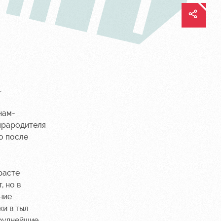
.
нам-
прародителя
о после
расте
, но в
ние
и в тыл
труднейшие