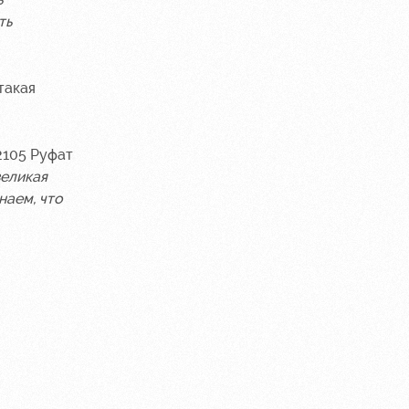
ть
такая
2105 Руфат
великая
наем, что