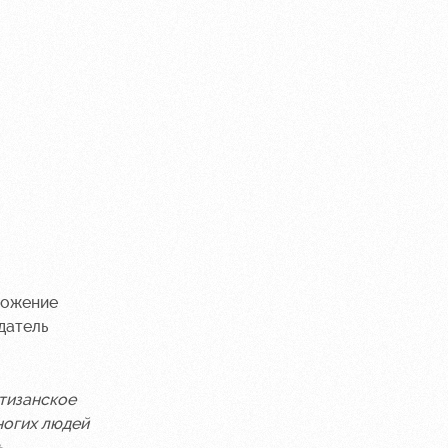
ложение
датель
ртизанское
ногих людей
ь