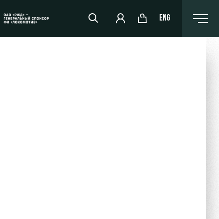
ENG
РЖД Арена
Организация мероприятий
Аренда полей
Аренда площадей
Ледовый дворец
Занятия спортом