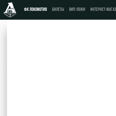
ФК ЛОКОМОТИВ
БИЛЕТЫ
ВИП-ЛОЖИ
ИНТЕРНЕТ-МАГА
Новости
Купить билет
Календарь
ВИП-ЛОЖИ
Турнирная таблица
ВИП-ЗОНЫ
Игроки
СЕМЕЙНЫЙ СЕКТОР
Тренерский штаб
Туры по стадиону
Видео
Места для МГН
Фото