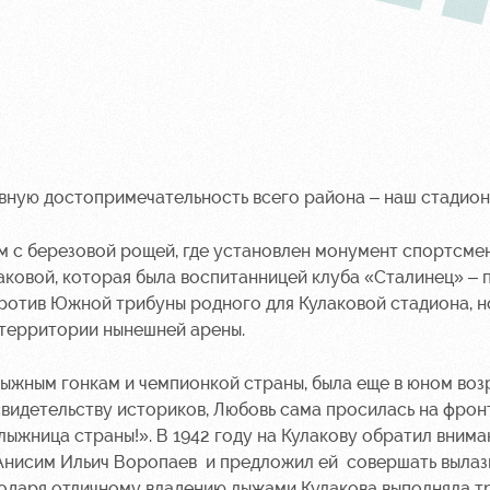
лавную достопримечательность всего района – наш стадион
м с березовой рощей, где установлен монумент спортсме
ковой, которая была воспитанницей клуба «Сталинец» – 
ротив Южной трибуны родного для Кулаковой стадиона, н
 территории нынешней арены.
лыжным гонкам и чемпионкой страны, была еще в юном воз
идетельству историков, Любовь сама просилась на фронт
лыжница страны!». В 1942 году на Кулакову обратил внима
Анисим Ильич Воропаев и предложил ей совершать вылазк
одаря отличному владению лыжами Кулакова выполняла 