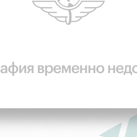
ьщиков
омотив»
ьщиков МГН