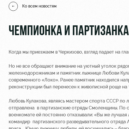
Ко всем новостям
ЧЕМПИОНКА И ПАРТИЗАНКА
Когда мы приезжаем в Черкизово, взгляд падает на г
Но не все обращают внимание на уютный уголок рядо
железнодорожникам и памятник лыжнице Любови Кула
современного «Локо». Ранее памятник находился нап
реконструкции был перенесен к живописной роще на
Любовь Кулакова, являясь мастером спорта СССР по 
отправлена в партизанские отряды Смоленщины. По св
военкомате ей постоянно отказывали: «Вы же лучшая 
командир партизанского разведывательного отряда 
врага
.
Юную лыжницу любили, ей восхищались – благ