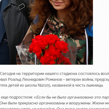
. Сегодня на территории нашего стадиона состоялось воз
овал Роальд Леонидович Романов – ветеран войны, предсе
ппа детей из школы №2105, названной в честь лыжницы.
л еще подростком:
«Если бы не было организовано это па
. Они были прекрасно организованы и вооружены. Жизни м
установлен здесь не случайно. Она очень много занималас