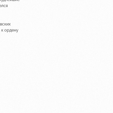
елся
овских
 к ордену