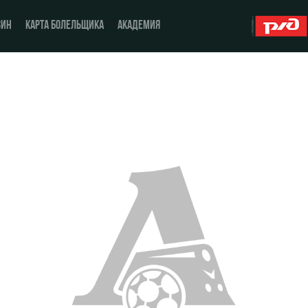
ЗИН
КАРТА БОЛЕЛЬЩИКА
АКАДЕМИЯ
О Клубе
ЖФК «Локомотив»
История
Молодёжка-юноши
Спонсоры
Молодёжка-девушки
Стать партнером
Контакты
Антидопинг