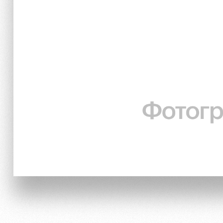
Локо Старт
Информация для болел
Локо-Лето
Банковская карта «Лок
Академия
Заставки
Как поступить
Программа лояльности
Руководство
Карта болельщика
Контакты Академии
Парковка
Информация для болел