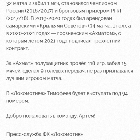
Академии
дворец
Карта
32 матча и забил 1 мяч, становился чемпионом
болельщика
России (2016/2017) и бронзовым призёром РПЛ
Занятия
(2017/18). В 2019-2020 годах был арендован
спортом
Парковка
самарскими «Крыльями Советов» (34 матча, 1 гол), а
Информация
в 2020-2021 годах — грозненским «Ахматом», с
для
которым летом 2021 года подписал трёхлетний
болельщиков
контракт.
МГН
За «Ахмат» полузащитник провёл 118 игр, забил 15
мячей, сделал 9 голевых передач, не раз признавался
лучшим игроком матча.
В «Локомотиве» Тимофеев будет выступать под 94
номером.
Добро пожаловать в команду, Артём!
Пресс-служба ФК «Локомотив»