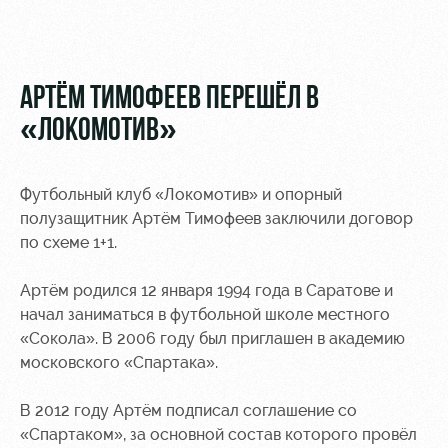
Видео
Места для
МГН
Фото
АРТЁМ ТИМОФЕЕВ ПЕРЕШЁЛ В
«ЛОКОМОТИВ»
РЖД
Локо
Информация
Футбольный клуб «Локомотив» и опорный
Арена
Старт
для
полузащитник Артём Тимофеев заключили договор
болельщиков
по схеме 1+1.
Организация
Локо-Лето
мероприятий
Банковская
Академия
карта
Артём родился 12 января 1994 года в Саратове и
Аренда
«Локомотив»
начал заниматься в футбольной школе местного
Как
полей
«Сокола». В 2006 году был приглашен в академию
поступить
Заставки
московского «Спартака».
Аренда
Руководство
площадей
Программа
лояльности
В 2012 году Артём подписал соглашение со
Контакты
Ледовый
«Спартаком», за основной состав которого провёл