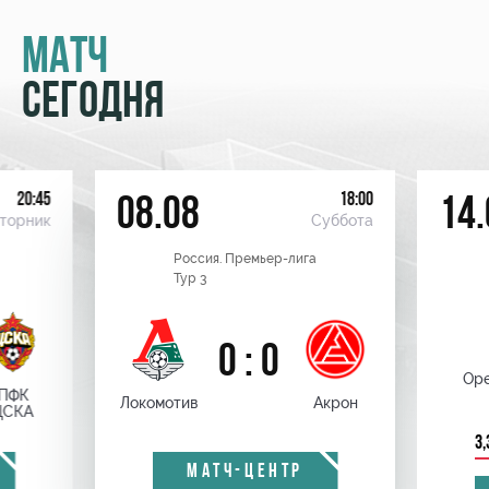
МАТЧ
СЕГОДНЯ
20:45
18:00
08.08
14.
торник
Суббота
Россия. Премьер-лига
Тур 3
0 : 0
Оре
ПФК
Локомотив
Акрон
ЦСКА
3,
МАТЧ-ЦЕНТР