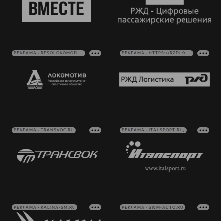
РЕКЛАМА • RFSOLOKOMOTIV.RU
РЕКЛАМА • HTTPS://RZDLOG.RU/
РЕКЛАМА • TRANSVOC.RU
РЕКЛАМА • ITALSPORT.RU/
РЕКЛАМА • KALINA-SM.RU
РЕКЛАМА • SWM-AUTO.RU