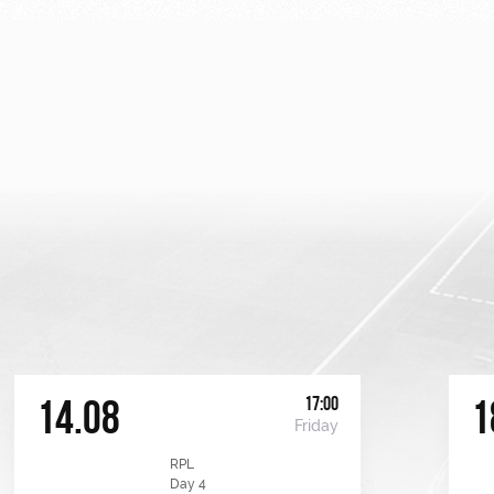
17:00
14.08
1
Friday
RPL
Day 4