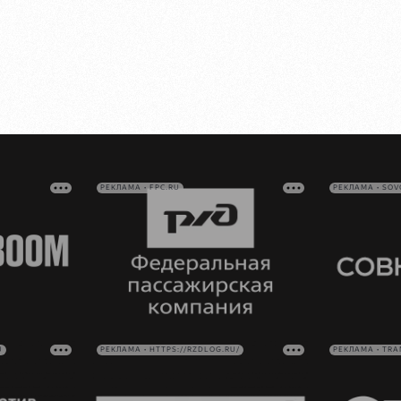
РЕКЛАМА • FPC.RU
РЕКЛАМА • SO
U
РЕКЛАМА • HTTPS://RZDLOG.RU/
РЕКЛАМА • TRA