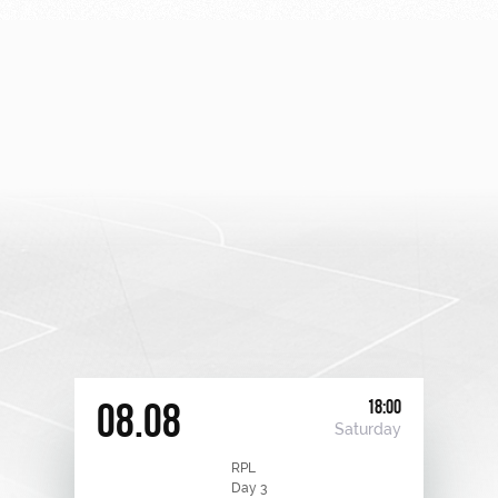
18:00
08.08
Saturday
RPL
Day 3