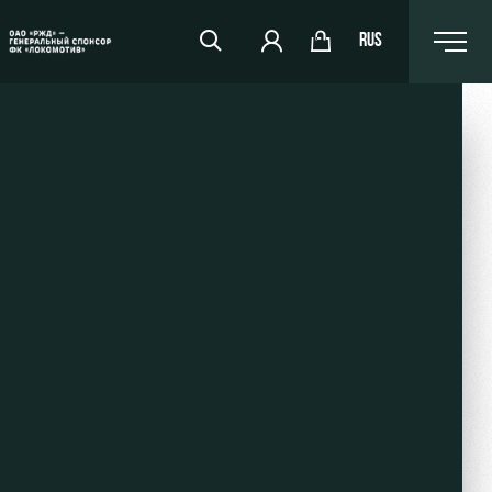
RUS
RZD Arena
Events Hosting
Fields rent
Space rentals
Ice palace
Sport activities