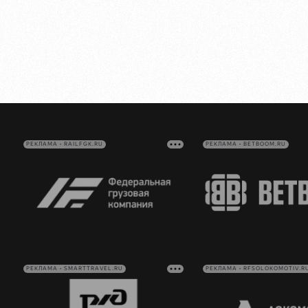
РЕКЛАМА • RAILFGK.RU
РЕКЛАМА • BETBOOM.RU
РЕКЛАМА • SMARTTRAVEL.RU
РЕКЛАМА • RFSOLOKOMOTIV.R