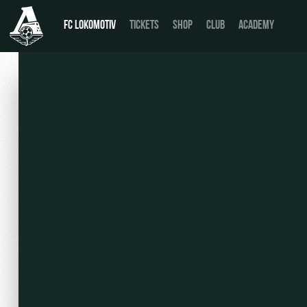
FC LOKOMOTIV
TICKETS
SHOP
CLUB
ACADEMY
News
День матча
Calendar
Buy a ticket
Tournament table
VIP Boxes
Players
ВИП-ЗОНЫ
Coaching Staff
СЕМЕЙНЫЙ СЕКТОР
Video
Stadium tours
Photo
Disabled supporters