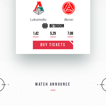
Lokomotiv
Akron
1,42
5,29
7,08
BUY TICKETS
Match announce