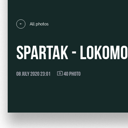
All photos
Локо Старт
Our fans
SPARTAK - LOKOMOT
Локо-Лето
Банковская карта «Лок
Wallpapers
A fan card
08 JULY 2020 23:01
40 PHOTO
Loyalty program
Parking
Информация для болел