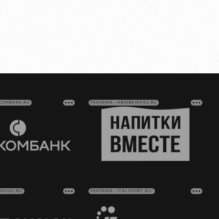
VCOMBANK.RU
РЕКЛАМА • ABINBEVEFES.RU
NSVOC.RU
РЕКЛАМА • ITALSPORT.RU/