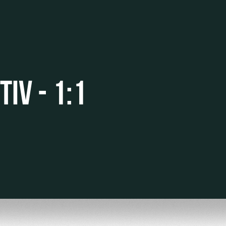
IV - 1:1
омотив»
ьщиков МГН