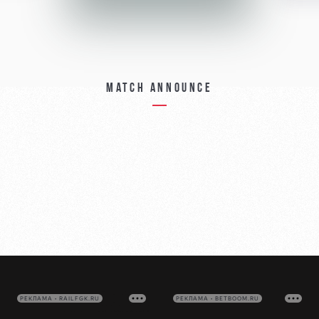
Match announce
РЕКЛАМА • RAILFGK.RU
РЕКЛАМА • BETBOOM.RU