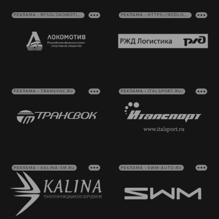
РЕКЛАМА • RFSOLOKOMOTIV.RU
РЕКЛАМА • HTTPS://RZDLOG.RU/
РЕКЛАМА • TRANSVOC.RU
РЕКЛАМА • ITALSPORT.RU/
РЕКЛАМА • KALINA-SM.RU
РЕКЛАМА • SWM-AUTO.RU