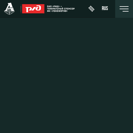
RUS
День
About
News
WFC
матча
Lokomotiv
History
Calendar
Buy a
Youth
Sponsors
ticket
Tournament
team (U-
table
19)
Contacts
VIP Boxes
Players
FWFC
Anti-
ВИП-ЗОНЫ
Lokomotiv
doping
Coaching
СЕМЕЙНЫЙ
Staff
СЕКТОР