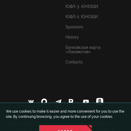
ЮФЛ-3. ЮНОШИ
ЮФЛ-2. ЮНОШИ
Sponsors
History
Банковская карта
«Локомотив»
Contacts
We use cookies to make it easier and more convenient for you to use the
site. By continuing browsing, you agree to the use of your cookies.
© 1999-2022 FCLM.RU Football club Lokomotiv Moscow. In
case of full or partial use of materials a link to the official