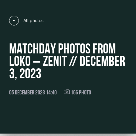
Video
Stadium
tours
Photo
All photos
Disabled
supporters
MATCHDAY PHOTOS FROM
LOKO – ZENIT // DECEMBER
RZD Arena
Локо
Our fans
3, 2023
Старт
Events
Банковская
Hosting
Локо-Лето
карта
05 DECEMBER 2023 14:40
166 PHOTO
«Локомотив»
Fields
rent
Wallpapers
Space
A fan card
rentals
Loyalty