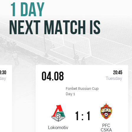
1 DAY
NEXT MATCH IS
8:30
20:45
04.08
day
Tuesday
Fonbet Russian Cup
Day 1
1 : 1
PFC
Lokomotiv
CSKA