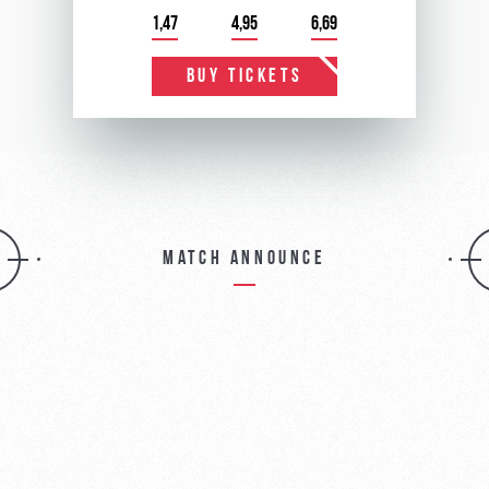
1,47
4,95
6,69
BUY TICKETS
Match announce