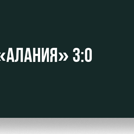
«АЛАНИЯ» 3:0
омотив»
ьщиков МГН