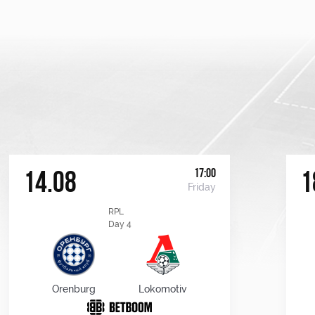
17:00
14.08
1
Friday
RPL
Day 4
Orenburg
Lokomotiv