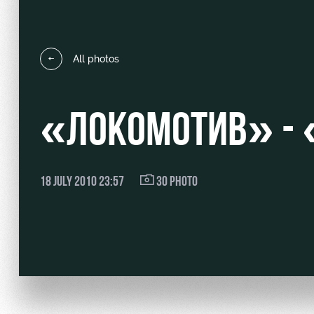
All photos
Локо Старт
Our fans
«ЛОКОМОТИВ» - 
Локо-Лето
Банковская карта «Лок
Wallpapers
A fan card
18 JULY 2010 23:57
30 PHOTO
Loyalty program
Parking
Информация для болел