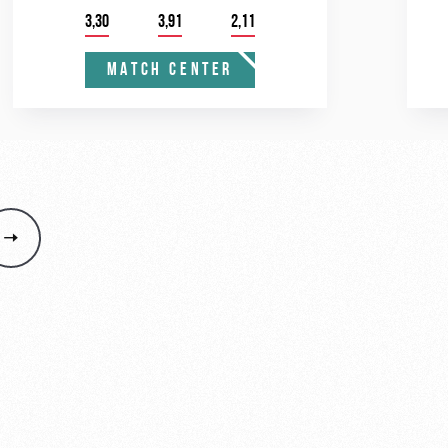
3,30
3,91
2,11
MATCH CENTER