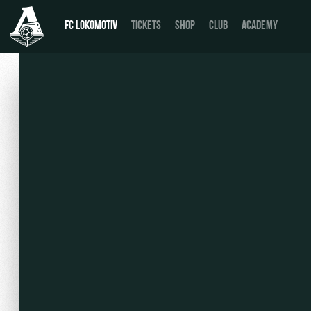
FC LOKOMOTIV
TICKETS
SHOP
CLUB
ACADEMY
News
День матча
Calendar
Buy a ticket
Tournament table
VIP Boxes
Players
ВИП-ЗОНЫ
Coaching Staff
СЕМЕЙНЫЙ СЕКТОР
Video
Stadium tours
Photo
Disabled supporters