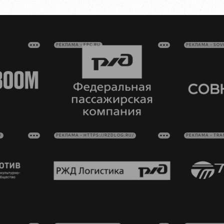
РЕКЛАМА • FPC.RU
РЕКЛАМА • SO
U
РЕКЛАМА • HTTPS://RZDLOG.RU/
РЕКЛАМА • TRA