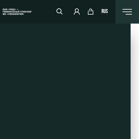
RUS
RZD Arena
Events Hosting
Fields rent
Space rentals
Ice palace
Sport activities