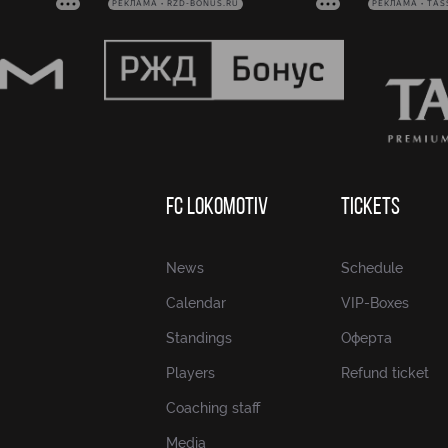
РЕКЛАМА • RZD-BONUS.RU
РЕКЛАМА • TAS
FC LOKOMOTIV
TICKETS
News
Schedule
Calendar
VIP-Boxes
Standings
Оферта
Players
Refund ticket
Coaching staff
Media