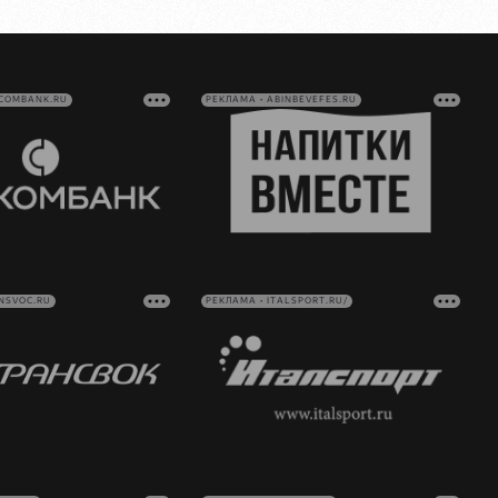
VCOMBANK.RU
РЕКЛАМА • ABINBEVEFES.RU
NSVOC.RU
РЕКЛАМА • ITALSPORT.RU/