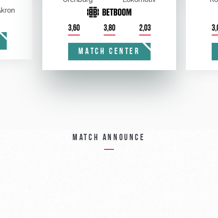
kron
3,60
3,80
2,03
3,
MATCH CENTER
Match announce