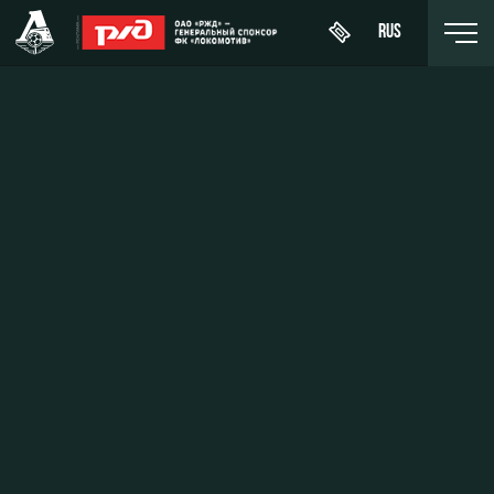
RUS
Buy a
About
News
WFC
ticket
Lokomotiv
History
Calendar
VIP Boxes
Youth
Sponsors
Tournament
team (U-
ВИП-ЗОНЫ
table
19)
Contacts
СЕМЕЙНЫЙ
Players
FWFC
Anti-
СЕКТОР
Lokomotiv
doping
Coaching
Stadium
Staff
tours