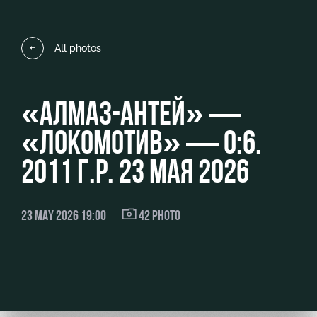
Video
Disabled
supporters
Photo
All photos
«АЛМАЗ-АНТЕЙ» —
RZD Arena
Локо
Our fans
«ЛОКОМОТИВ» — 0:6.
Старт
Events
Банковская
2011 Г.Р. 23 МАЯ 2026
Hosting
Локо-Лето
карта
«Локомотив»
Fields
23 MAY 2026 19:00
rent
42 PHOTO
Wallpapers
Space
Loyalty
rentals
program
Ice palace
Parking