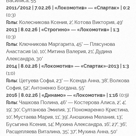
Василиса, 55'
2011/2012 | 7.02.26 | «Локомотив» — «Спартак» | 0:2
(0:3)
Голы
: Колесникова Ксения, 2', Котова Виктория, 49'
2013 | 8.02.26 | «Строгино» — «Локомотив» | 1:3
(0:3)
Голы
: Ключникова Маргарита, 45' — Плясунова
Анастасия (а), 10', Митина Валерия, 21', Дудина
Александра, 30'
2014 | 8.02.26 | «Локомотив» — «Спартак»-2013 | 1:3
(1:0)
Голы
: Цетуева Софья, 23' — Ксенда Анна, 38', Волкова
София, 52', Антоненко Богдана, 55'
2016 | 8.02.26 | «Динамо» — «Локомотив» | 1:16
(0:9)
Голы
: Чашкова Полина, 46' — Костерова Алиса, 2', 4',
19', 30', Султанова Эмилия, 3', Пономаренко Кристина,
10', Мустаева Мария, 11', 39', Аношкина Мелания, 13',
Бусыгина Ксения, 14', Мухина Александра, 16', 27', 36',
Расщепляева Виталина, 35', 37', Мухина Анна, 50'