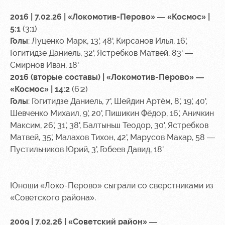
2016 | 7.02.26 | «Локомотив-Перово» — «Космос» |
5:1
(3:1)
Голы
: Луценко Марк, 13', 48', Кирсанов Илья, 16',
Гогитидзе Даниель, 32', Ястребков Матвей, 83' —
Смирнов Иван, 18'
2016 (вторые составы) | «Локомотив-Перово» —
«Космос» | 14:2
(6:2)
Голы
: Гогитидзе Даниель, 7', Шейдин Артём, 8', 19', 40',
Шевченко Михаил, 9', 20', Пишикин Фёдор, 16', Аничкин
Максим, 26', 31', 38', Балтыньш Теодор, 30', Ястребков
Матвей, 35', Малахов Тихон, 42', Марусов Макар, 58 —
Пустильников Юрий, 3', Гобеев Давид, 18'
Юноши «Локо-Перово» сыграли со сверстниками из
«Советского района».
2009 | 7.02.26 | «Советский район» —