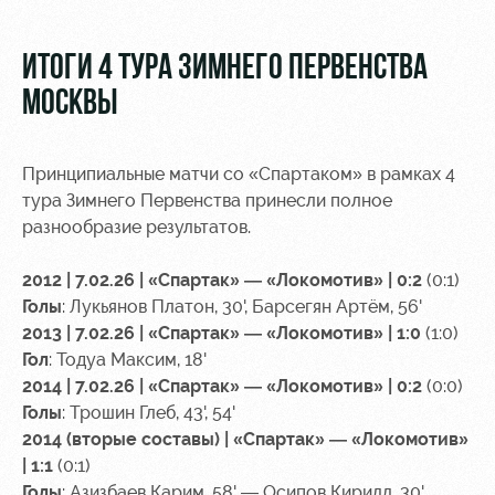
Video
Stadium
tours
Photo
ИТОГИ 4 ТУРА ЗИМНЕГО ПЕРВЕНСТВА
Disabled
МОСКВЫ
supporters
Принципиальные матчи со «Спартаком» в рамках 4
тура Зимнего Первенства принесли полное
разнообразие результатов.
RZD Arena
Trials
Our fans
2012 | 7.02.26 | «Спартак» — «Локомотив» | 0:2
(0:1)
Events
Локо
Банковская
Голы
: Лукьянов Платон, 30', Барсегян Артём, 56'
Hosting
Старт
карта
2013 | 7.02.26 | «Спартак» — «Локомотив» | 1:0
(1:0)
«Локомотив»
Гол
: Тодуа Максим, 18'
Fields
Локо-Лето
2014 | 7.02.26 | «Спартак» — «Локомотив» | 0:2
(0:0)
rent
Wallpapers
Голы
: Трошин Глеб, 43', 54'
Space
A fan card
2014 (вторые составы) | «Спартак» — «Локомотив»
rentals
| 1:1
(0:1)
Loyalty
Голы
: Азизбаев Карим, 58' — Осипов Кирилл, 30'