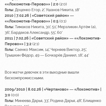
««Локомотив-Перово»» | 2:0
(2:0)
Голы
: Доценко Егор, 2', Ушанов Никита, 18'
2010 | 7.02.26 | «Советский район» —
««Локомотив-Перово»» | 0:5
(0:1)
Голы
: Тимаков Никита, 30', 51', Мерзликин Артём (а),
36', Бардаков Александр, 55', 60'
2011 | 7.02.26 | «Советский район» — ««Локомотив-
Перово»» | 3:2
(2:1)
Голы
: Саенко Максим, 14', Черняев Виктор, 25',
Трышкин Фёдор, 49 — Бочкарёв Даниил, 18', 44'
Все матчи девочек в эти выходные вышли
бескомпромиссными.
2009/2010 | 8.02.26 | «Чертаново» — «Локомотив» |
3:0
(0:0)
Голы
: Минеева Дарья, 33', Родина Дарья, 48', Блищенко