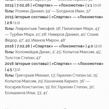
Ice palace
program
2015 | 7.02.26 | «Спартак» — «Локомотив» | 1:1
(0:0)
Голы
: Рохман Даниил, 59' — Богданов Иван, 37'
Sport
Parking
2015 (вторые составы) | «Спартак» — «Локомотив»
activities
Информация
| 2:6
(1:1)
для
Голы
: Лаврентьев Тимофей, 18', Пилипович Марк, 43'
болельщиков
— Турбин Марк, 21', 28', Неверов Даниил, 40', Слаев
МГН
Фёдор, 47', 49', Иванов Мирон, 48'
2016 | 7.02.26 | «Спартак» — «Локомотив» | 4:0
(2:0)
Голы
: Коломейцев Денис, 2', 25', Копытов Максим, 45',
Толстов Степан, 47'
2016 (вторые составы) | «Спартак» — «Локомотив»
| 4:5
(3:1)
Голы
: Григорьев Михаил, 13', Гарелин Степан (а), 15',
Копытов Максим, 29', Казначеев Кирилл, 36' —
Косарев Константин, 19', 60', Гарелин Степан, 30',
Большаков Илья, 33', 41'