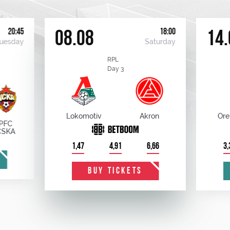
20:45
18:00
08.08
14.
uesday
Saturday
RPL
Day 3
Lokomotiv
Akron
Ore
PFC
CSKA
1,47
4,91
6,66
3,
BUY TICKETS