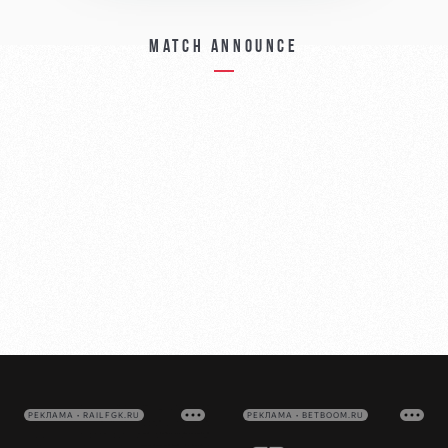
Match announce
РЕКЛАМА • RAILFGK.RU
РЕКЛАМА • BETBOOM.RU