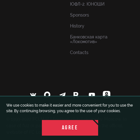
ЮФЛ-2. ЮНОШИ
Sponsors
History
Банковская карта
«Локомотив»
Contacts
We use cookies to make it easier and more convenient for you to use the
site. By continuing browsing, you agree to the use of your cookies.
© 1999-2022 FCLM.RU Football club Lokomotiv Moscow. In
case of full or partial use of materials a link to the official
AGREE
website of FC Lokomotiv is obligatory.