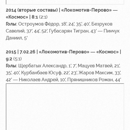
2014 (вторые составы) | «Локомотив-Перово» —
«Космос» | 8:1
(2:1)
Голы
: Остроумов Фёдор, 18', 24', 35', 40', Безруков
Савелий, 37', 44', 52', Губасарян Тигран, 43' — Пинчук
Даниил, 5'
2015 | 7.02.26 | «Локомотив-Перово» — «Космос» |
9:2
(5:1)
Голы
: Щербатых Александр, 1', 7', Мацуев Матвей, 21',
35', 40', Курбанбаев Юсуф, 22', 23', Жаров Максим, 33',
42' — Николаев Андрей, 10', Прянишников Роман, 44'