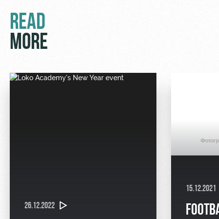
READ
MORE
15.12.2021
26.12.2022
FOOTB