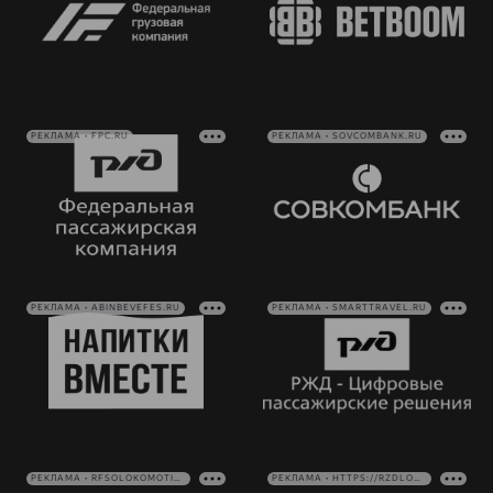
РЕКЛАМА • FPC.RU
РЕКЛАМА • SOVCOMBANK.RU
РЕКЛАМА • ABINBEVEFES.RU
РЕКЛАМА • SMARTTRAVEL.RU
РЕКЛАМА • RFSOLOKOMOTIV.RU
РЕКЛАМА • HTTPS://RZDLOG.RU/