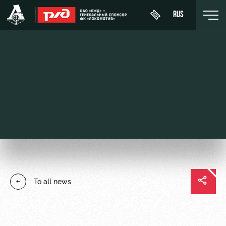
RUS
День
About
News
WFC
матча
Lokomotiv
History
Calendar
Buy a
Youth
Sponsors
ticket
Tournament
team (U-
table
19)
Contacts
VIP Boxes
Players
FWFC
Anti-
ВИП-ЗОНЫ
To all news
Lokomotiv
doping
Coaching
СЕМЕЙНЫЙ
Staff
СЕКТОР