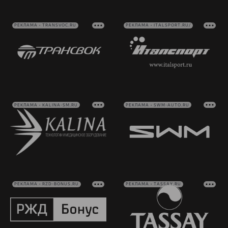
РЕКЛАМА • TRANSVOC.RU
РЕКЛАМА • ITALSPORT.RU/
РЕКЛАМА • KALINA-SM.RU
РЕКЛАМА • SWM-AUTO.RU
РЕКЛАМА • RZD-BONUS.RU
РЕКЛАМА • TASSAY.RU