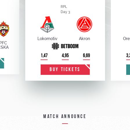
RPL
Day 3
Lokomotiv
Akron
Ore
PFC
CSKA
1,47
4,95
6,69
3,
BUY TICKETS
Match announce