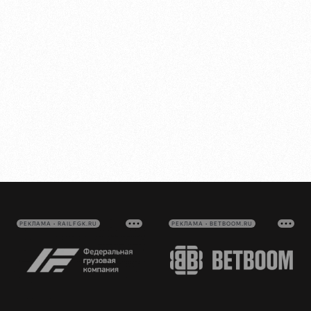
РЕКЛАМА • RAILFGK.RU
РЕКЛАМА • BETBOOM.RU