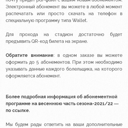
Ice palace
program
Электронный абонемент вы можете в любой момент
распечатать или просто скачать на телефон в
Sport
Parking
activities
специальную программу типа Wallet.
Информация
для
Для прохода на стадион достаточно будет
болельщиков
предъявить QR-код билета на экране.
МГН
Обратите внимание
: в одном заказе вы можете
оформить до 5 абонементов. При этом необходимо
указывать данные каждого болельщика, на которого
оформляется абонемент.
Более подробная информация об абонементной
программе на весеннюю часть сезона-2021/22 —
по
ссылке
.
Мы будем рады ответить на ваши дополнительные