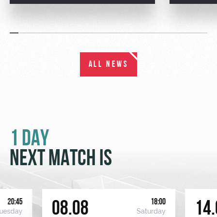
ALL NEWS
1 DAY
NEXT MATCH IS
20:45
18:00
08.08
14.
uesday
Saturday