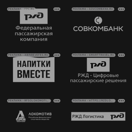
РЕКЛАМА • FPC.RU
РЕКЛАМА • SOVCOMBANK.RU
РЕКЛАМА • ABINBEVEFES.RU
РЕКЛАМА • SMARTTRAVEL.RU
РЕКЛАМА • RFSOLOKOMOTIV.RU
РЕКЛАМА • HTTPS://RZDLOG.RU/