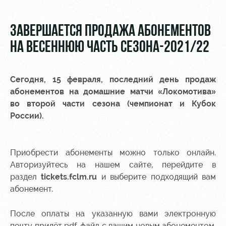
Video
Stadium
tours
Photo
ЗАВЕРШАЕТСЯ ПРОДАЖА АБОНЕМЕНТОВ
Disabled
НА ВЕСЕННЮЮ ЧАСТЬ СЕЗОНА-2021/22
supporters
Сегодня, 15 февраля, последний день продаж
абонементов на домашние матчи «Локомотива»
во второй части сезона (чемпионат и Кубок
России).
RZD Arena
Локо
Our fans
Старт
Events
Банковская
Hosting
Локо-Лето
карта
Приобрести абонементы можно только онлайн.
«Локомотив»
Авторизуйтесь на нашем сайте, перейдите в
Fields
раздел
tickets.fclm.ru
и выберите подходящий вам
rent
Wallpapers
абонемент.
Space
A fan card
rentals
После оплаты на указанную вами электронную
Loyalty
почту придёт pdf-файл с вашим новым абонементом.