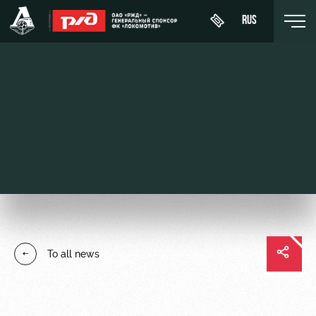
RUS
День
About
News
WFC
матча
Lokomotiv
History
Calendar
Buy a
Youth
Sponsors
ticket
Tournament
team (U-
table
19)
Contacts
VIP Boxes
Players
FWFC
Anti-
ВИП-ЗОНЫ
To all news
Lokomotiv
doping
Coaching
СЕМЕЙНЫЙ
Staff
СЕКТОР