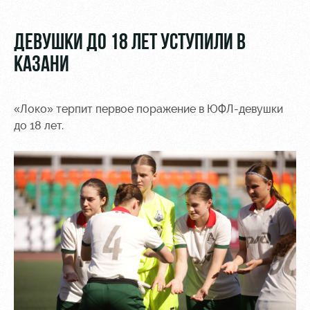
Video
Stadium
tours
Photo
ДЕВУШКИ ДО 18 ЛЕТ УСТУПИЛИ В
Disabled
КАЗАНИ
supporters
«Локо» терпит первое поражение в ЮФЛ-девушки
до 18 лет.
RZD Arena
Локо
Our fans
Старт
Events
Банковская
Hosting
Локо-Лето
карта
«Локомотив»
Fields
rent
Wallpapers
Space
A fan card
rentals
Loyalty