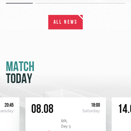
ALL NEWS
MATCH
TODAY
20:45
18:00
08.08
14.
uesday
Saturday
RPL
Day 3