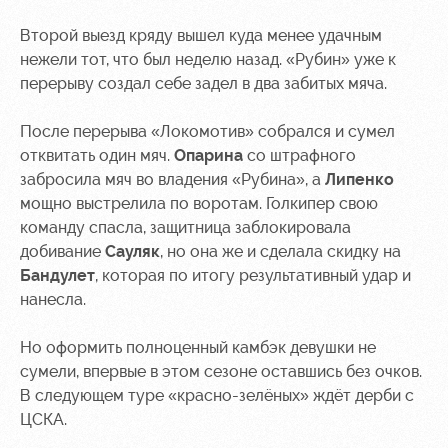
Ice palace
program
Второй выезд кряду вышел куда менее удачным
Sport
Parking
нежели тот, что был неделю назад. «Рубин» уже к
activities
перерыву создал себе задел в два забитых мяча.
Информация
для
После перерыва «Локомотив» собрался и сумел
болельщиков
МГН
отквитать один мяч.
Опарина
со штрафного
забросила мяч во владения «Рубина», а
Липенко
мощно выстрелила по воротам. Голкипер свою
команду спасла, защитница заблокировала
добивание
Сауляк
, но она же и сделала скидку на
Бандулет
, которая по итогу результативный удар и
нанесла.
Но оформить полноценный камбэк девушки не
сумели, впервые в этом сезоне оставшись без очков.
В следующем туре «красно-зелёных» ждёт дерби с
ЦСКА.