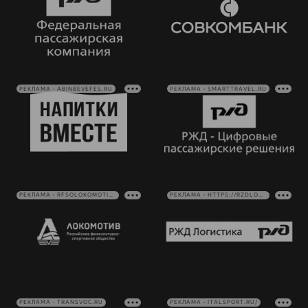
РЕКЛАМА • ABINBEVEFES.RU
РЕКЛАМА • SMARTTRAVEL.RU
РЕКЛАМА • RFSOLOKOMOTIV.RU
РЕКЛАМА • HTTPS://RZDLOG.RU/
РЕКЛАМА • TRANSVOC.RU
РЕКЛАМА • ITALSPORT.RU/