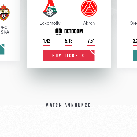
Lokomotiv
Akron
Ore
PFC
CSKA
1,42
5,13
7,51
3,
BUY TICKETS
Match announce