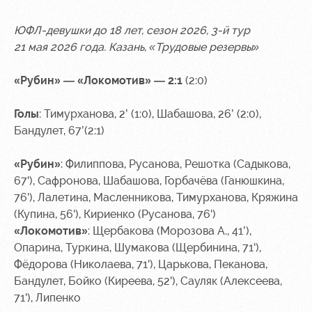
ЮФЛ-девушки до 18 лет, сезон 2026, 3-й тур
21 мая 2026 года. Казань,
«Трудовые резервы»
«Рубин
» — «Локомотив» — 2:1
(2:0)
Голы
: Тимурханова, 2’ (1:0), Шабашова, 26’ (2:0),
Бандулет, 67’(2:1)
«Рубин»
: Филиппова, Русанова, Решотка (Садыкова,
67'), Сафронова, Шабашова, Горбачёва (Ганюшкина,
76'), Лалетина, Масленникова, Тимурханова, Кряжина
(Купина, 56'), Кириенко (Русанова, 76')
«Локомотив»
:
Щербакова (Морозова А., 41’),
Опарина, Туркина, Шумакова (Щербинина, 71'),
Фёдорова (Николаева, 71'), Царькова, Пеканова,
Бандулет, Бойко (Киреева, 52'), Сауляк (Алексеева,
71'), Липенко