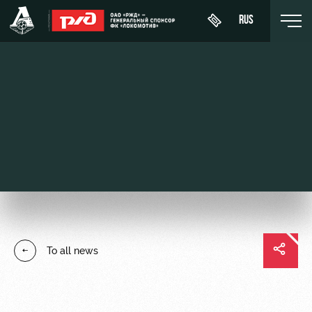
RUS
День
About
News
WFC
матча
Lokomotiv
History
Calendar
Buy a
Youth
Sponsors
ticket
Tournament
team (U-
table
19)
Contacts
VIP Boxes
Players
FWFC
Anti-
ВИП-ЗОНЫ
To all news
Lokomotiv
doping
Coaching
СЕМЕЙНЫЙ
Staff
СЕКТОР