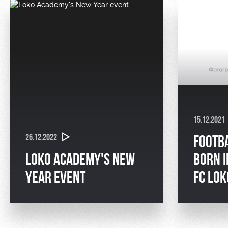
15.12.2021
26.12.2022
FOOTB
LOKO ACADEMY'S NEW
BORN I
YEAR EVENT
FC LO