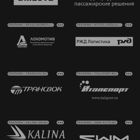
РЕКЛАМА • RFSOLOKOMOTIV.RU
РЕКЛАМА • HTTPS://RZDLOG.RU/
РЕКЛАМА • TRANSVOC.RU
РЕКЛАМА • ITALSPORT.RU/
РЕКЛАМА • KALINA-SM.RU
РЕКЛАМА • SWM-AUTO.RU