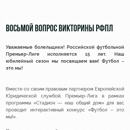
Video
Stadium
tours
Photo
Disabled
ВОСЬМОЙ ВОПРОС ВИКТОРИНЫ РФПЛ
supporters
Уважаемые болельщики! Российской футбольной
Премьер-Лиге исполняется 15 лет. Наш
юбилейный сезон мы посвящаем вам! Футбол –
RZD Arena
Trials
Our fans
это мы!
Events
Локо
Банковская
Hosting
Старт
карта
Вместе со своим правовым партнером Европейской
«Локомотив»
Юридической службой, Премьер-Лига в рамках
Fields
Локо-Лето
программы «Стадион — наш общий дом» для вас
rent
Wallpapers
проводит интерактивный конкурс «Футбол – это
Space
A fan card
мы!».
rentals
Loyalty