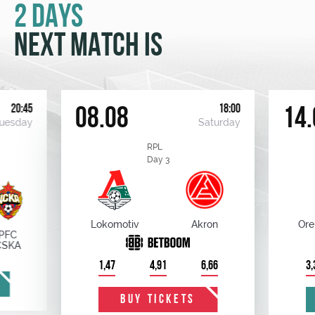
2 DAYS
NEXT MATCH IS
20:45
18:00
08.08
14.
uesday
Saturday
RPL
Day 3
Lokomotiv
Akron
Ore
PFC
CSKA
1,47
4,91
6,66
3,
BUY TICKETS