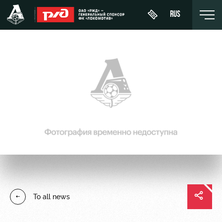
RUS
День
About
News
WFC
матча
Lokomotiv
History
Calendar
Buy a
Youth
Sponsors
ticket
Tournament
team (U-
table
19)
Contacts
VIP Boxes
Players
FWFC
Anti-
ВИП-ЗОНЫ
Lokomotiv
doping
Coaching
СЕМЕЙНЫЙ
To all news
Staff
СЕКТОР