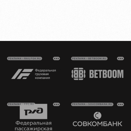
РЕКЛАМА • RAILFGK.RU
РЕКЛАМА • BETBOOM.RU
РЕКЛАМА • FPC.RU
РЕКЛАМА • SOVCOMBANK.RU