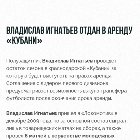
Video
Disabled
supporters
Photo
ВЛАДИСЛАВ ИГНАТЬЕВ ОТДАН В АРЕНДУ
«КУБАНИ»
RZD Arena
Локо
Our fans
Полузащитник
Владислав Игнатьев
проведет
Старт
остаток сезона в краснодарской «Кубани», за
Events
Банковская
которую будет выступать на правах аренды.
Hosting
Локо-Лето
карта
«Локомотив»
Соглашение с лидером первого дивизиона
Fields
предусматривает возможность выкупа трансфера
rent
Wallpapers
футболиста после окончания срока аренды.
Space
Loyalty
Владислав Игнатьев
пришел в «Локомотив» в
rentals
program
декабре 2009 года, но за основной состав сыграл
Ice palace
Parking
лишь в товарищеских матчах на сборах, а также
провел
8
матчей
в
первенстве молодежных