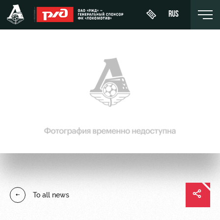
RUS
Buy a
About
News
WFC
ticket
Lokomotiv
History
Calendar
VIP Boxes
Youth
Sponsors
Tournament
team (U-
ВИП-ЗОНЫ
table
19)
Contacts
СЕМЕЙНЫЙ
Players
FWFC
Anti-
СЕКТОР
Lokomotiv
doping
Coaching
Stadium
To all news
Staff
tours