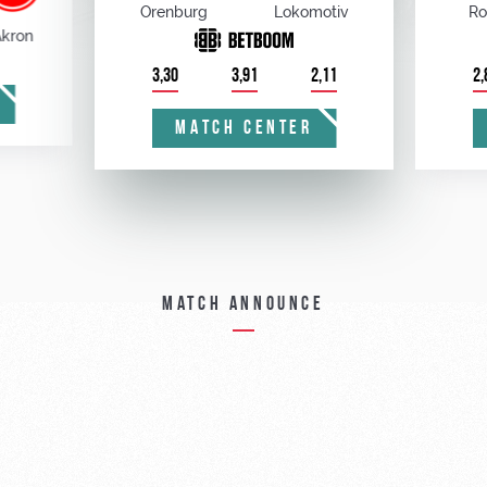
Orenburg
Lokomotiv
Ro
kron
3,30
3,91
2,11
2,
MATCH CENTER
Match announce