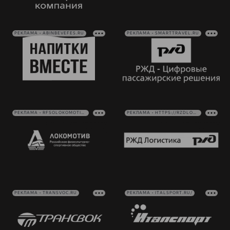
РЕКЛАМА • ABINBEVEFES.RU
РЕКЛАМА • SMARTTRAVEL.RU
РЕКЛАМА • RFSOLOKOMOTIV.RU
РЕКЛАМА • HTTPS://RZDLOG.RU/
РЕКЛАМА • TRANSVOC.RU
РЕКЛАМА • ITALSPORT.RU/