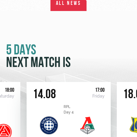
ALL NEWS
5 DAYS
NEXT MATCH IS
18:00
17:00
14.08
18.
aturday
Friday
RPL
Day 4