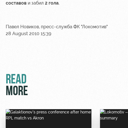
Sport
A fan card
составов
и забил
2 гола
.
activities
Информация
для
болельщиков
Павел Новиков, пресс-служба ФК "Локомотив"
МГН
28 August 2010 15:39
READ
MORE