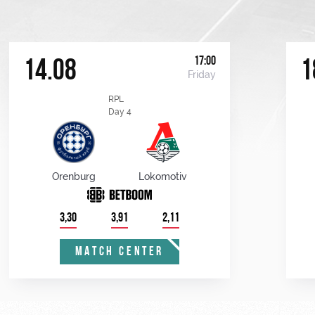
17:00
14.08
1
Friday
RPL
Day 4
Orenburg
Lokomotiv
3,30
3,91
2,11
MATCH CENTER