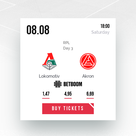
18:00
08.08
Saturday
RPL
Day 3
Lokomotiv
Akron
1,47
4,95
6,69
BUY TICKETS