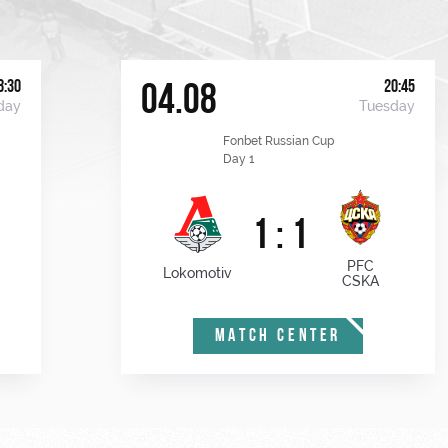
8:30
20:45
04.08
day
Tuesday
Fonbet Russian Cup
Day 1
1 : 1
PFC
Lokomotiv
CSKA
MATCH CENTER