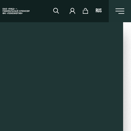
RUS
RZD Arena
Events Hosting
Fields rent
Space rentals
Ice palace
Sport activities