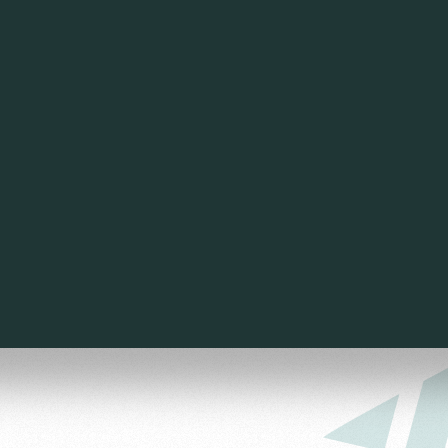
омотив»
ьщиков МГН