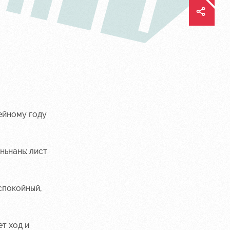
ейному году
ньнань: лист
спокойный,
т ход и