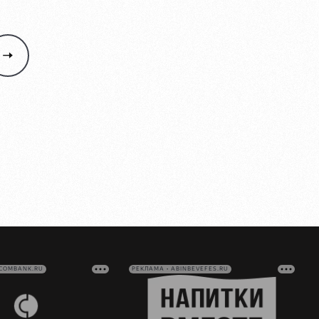
VCOMBANK.RU
РЕКЛАМА • ABINBEVEFES.RU