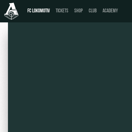
FC LOKOMOTIV
TICKETS
SHOP
CLUB
ACADEMY
News
День матча
Calendar
Buy a ticket
Tournament table
VIP Boxes
Players
ВИП-ЗОНЫ
Coaching Staff
СЕМЕЙНЫЙ СЕКТОР
Video
Stadium tours
Photo
Disabled supporters