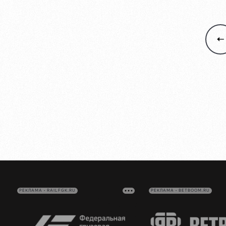
РЕКЛАМА • RAILFGK.RU
РЕКЛАМА • BETBOOM.RU