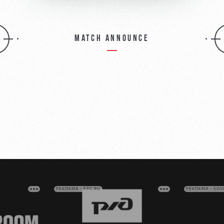
Match announce
РЕКЛАМА • FPC.RU
РЕКЛАМА • SO