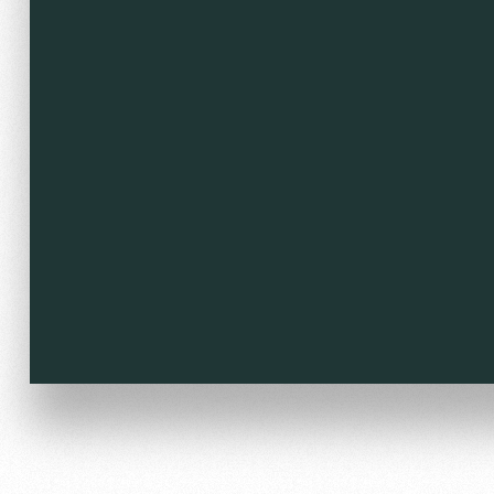
Локо Старт
Our fans
Локо-Лето
Банковская карта «Лок
Wallpapers
A fan card
Loyalty program
Parking
Информация для болел