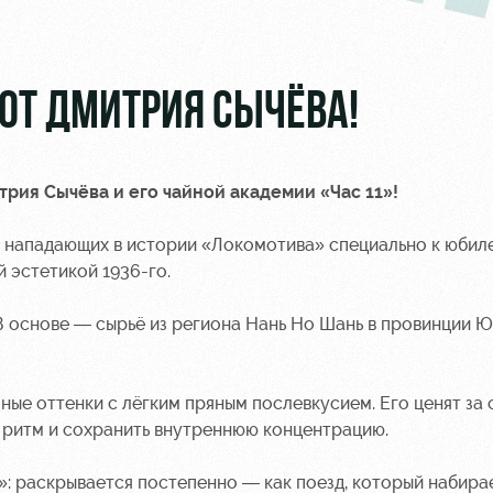
ОТ ДМИТРИЯ СЫЧЁВА!
рия Сычёва и его чайной академии «Час 11»!
х нападающих в истории «Локомотива» специально к юбил
 эстетикой 1936-го.
В основе — сырьё из региона Нань Но Шань в провинции Ю
ные оттенки с лёгким пряным послевкусием. Его ценят за 
а ритм и сохранить внутреннюю концентрацию.
: раскрывается постепенно — как поезд, который набирае