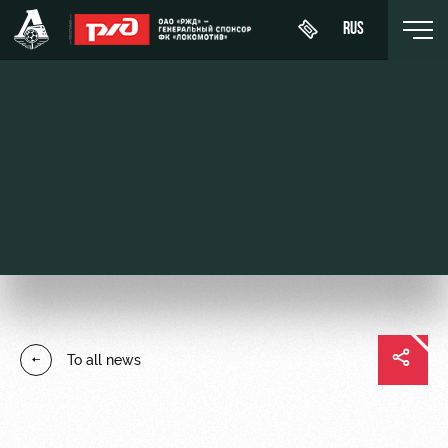
RUS
День
About
News
WFC
матча
Lokomotiv
History
Calendar
Buy a
Youth
Sponsors
ticket
Tournament
team (U-
table
19)
Contacts
VIP Boxes
Players
FWFC
Anti-
ВИП-ЗОНЫ
To all news
Lokomotiv
doping
Coaching
СЕМЕЙНЫЙ
Staff
СЕКТОР