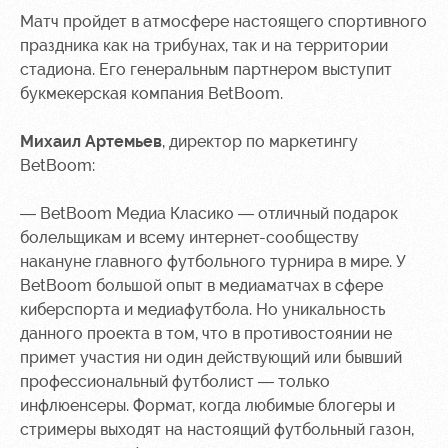
Ice palace
program
Матч пройдет в атмосфере настоящего спортивного
праздника как на трибунах, так и на территории
Sport
Parking
стадиона. Его генеральным партнером выступит
activities
Информация
букмекерская компания BetBoom.
для
болельщиков
Михаил Артемьев
, директор по маркетингу
МГН
BetBoom:
— BetBoom Медиа Класико — отличный подарок
болельщикам и всему интернет-сообществу
накануне главного футбольного турнира в мире. У
BetBoom большой опыт в медиаматчах в сфере
киберспорта и медиафутбола. Но уникальность
данного проекта в том, что в противостоянии не
примет участия ни один действующий или бывший
профессиональный футболист — только
инфлюенсеры. Формат, когда любимые блогеры и
стримеры выходят на настоящий футбольный газон,