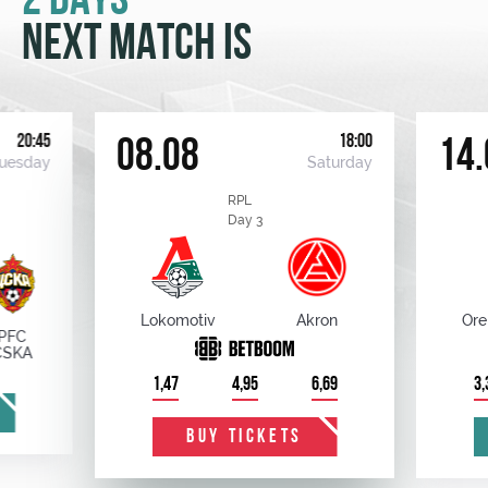
2 DAYS
NEXT MATCH IS
20:45
18:00
08.08
14.
uesday
Saturday
RPL
Day 3
Lokomotiv
Akron
Ore
PFC
CSKA
1,47
4,95
6,69
3,
BUY TICKETS