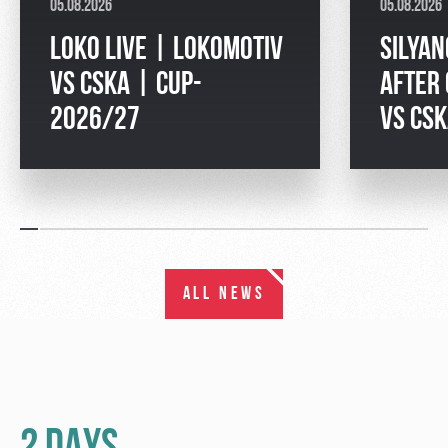
05.08.2026
05.08.2026
LOKO LIVE | LOKOMOTIV
SILYAN
VS CSKA | CUP-
AFTER
2026/27
VS CS
ALL NEWS