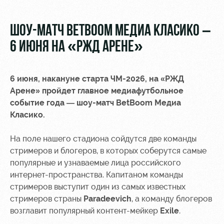
Video
Stadium
tours
Photo
ШОУ-МАТЧ BETBOOM МЕДИА КЛАСИКО –
Disabled
6 ИЮНЯ НА «РЖД АРЕНЕ»
supporters
6 июня, накануне старта ЧМ-2026, на «РЖД
Арене» пройдет главное медиафутбольное
событие года — шоу-матч BetBoom Медиа
Класико.
RZD Arena
Локо
Our fans
Старт
Events
Банковская
На поле нашего стадиона сойдутся две команды
Hosting
Локо-Лето
карта
стримеров и блогеров, в которых соберутся самые
«Локомотив»
популярные и узнаваемые лица российского
Fields
интернет-пространства. Капитаном команды
rent
Wallpapers
стримеров выступит один из самых известных
Space
A fan card
стримеров страны
Paradeevich
, а команду блогеров
rentals
возглавит популярный контент-мейкер
Exile
.
Loyalty