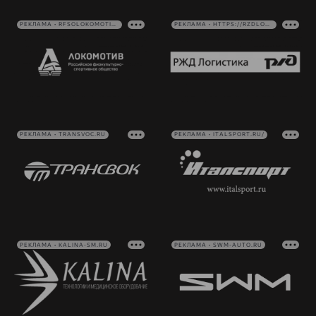
РЕКЛАМА • RFSOLOKOMOTIV.RU
РЕКЛАМА • HTTPS://RZDLOG.RU/
РЕКЛАМА • TRANSVOC.RU
РЕКЛАМА • ITALSPORT.RU/
РЕКЛАМА • KALINA-SM.RU
РЕКЛАМА • SWM-AUTO.RU