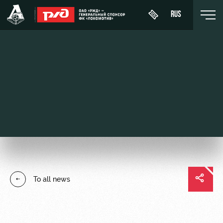
RUS
День
About
News
WFC
матча
Lokomotiv
History
Calendar
Buy a
Youth
Sponsors
ticket
Tournament
team (U-
table
19)
Contacts
VIP Boxes
Players
FWFC
Anti-
ВИП-ЗОНЫ
To all news
Lokomotiv
doping
Coaching
СЕМЕЙНЫЙ
Staff
СЕКТОР