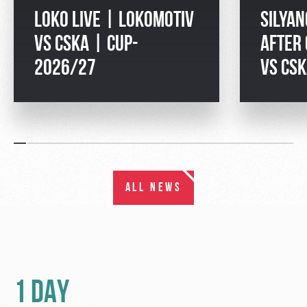
LOKO LIVE | LOKOMOTIV
SILYAN
VS CSKA | CUP-
AFTER
2026/27
VS CS
ALL NEWS
1 DAY