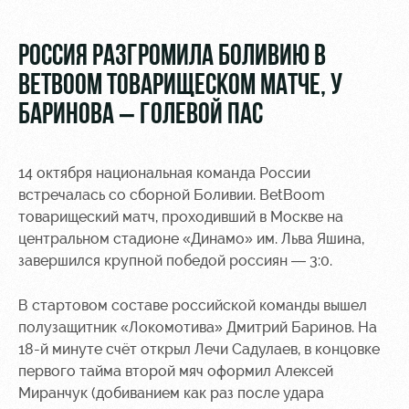
Video
Stadium
tours
Photo
РОССИЯ РАЗГРОМИЛА БОЛИВИЮ В
Disabled
BETBOOM ТОВАРИЩЕСКОМ МАТЧЕ, У
supporters
БАРИНОВА – ГОЛЕВОЙ ПАС
14 октября национальная команда России
встречалась со сборной Боливии. BetBoom
RZD Arena
Локо
Our fans
товарищеский матч, проходивший в Москве на
Старт
центральном стадионе «Динамо» им. Льва Яшина,
Events
Банковская
завершился крупной победой россиян — 3:0.
Hosting
Локо-Лето
карта
«Локомотив»
Fields
В стартовом составе российской команды вышел
rent
Wallpapers
полузащитник «Локомотива» Дмитрий Баринов. На
18-й минуте счёт открыл Лечи Садулаев, в концовке
Space
A fan card
первого тайма второй мяч оформил Алексей
rentals
Миранчук (добиванием как раз после удара
Loyalty