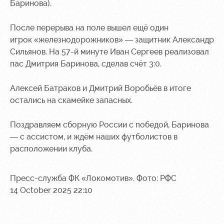
Баринова).
Ice palace
program
Sport
Parking
После перерыва на поле вышел ещё один
activities
игрок «железнодорожников» — защитник Александр
Информация
Сильянов. На 57-й минуте Иван Сергеев реализовал
для
пас Дмитрия Баринова, сделав счёт 3:0.
болельщиков
МГН
Алексей Батраков и Дмитрий Воробьёв в итоге
остались на скамейке запасных.
Поздравляем сборную России с победой, Баринова
— с ассистом, и ждём наших футболистов в
расположении клуба.
Пресс-служба ФК «Локомотив». Фото: РФС
14 October 2025 22:10