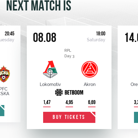
NEXT MATCH IS
20:45
18:00
08.08
14.
uesday
Saturday
RPL
Day 3
Lokomotiv
Akron
Ore
PFC
CSKA
1,47
4,95
6,69
3,
BUY TICKETS