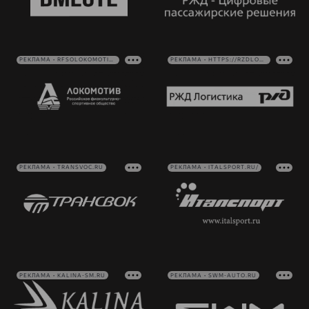
РЕКЛАМА • RFSOLOKOMOTIV.RU
РЕКЛАМА • HTTPS://RZDLOG.RU/
РЕКЛАМА • TRANSVOC.RU
РЕКЛАМА • ITALSPORT.RU/
РЕКЛАМА • KALINA-SM.RU
РЕКЛАМА • SWM-AUTO.RU