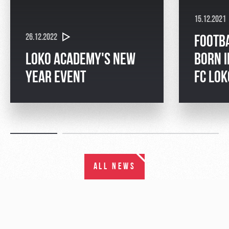
15.12.2021
26.12.2022
FOOTB
LOKO ACADEMY'S NEW
BORN I
YEAR EVENT
FC LO
ALL NEWS