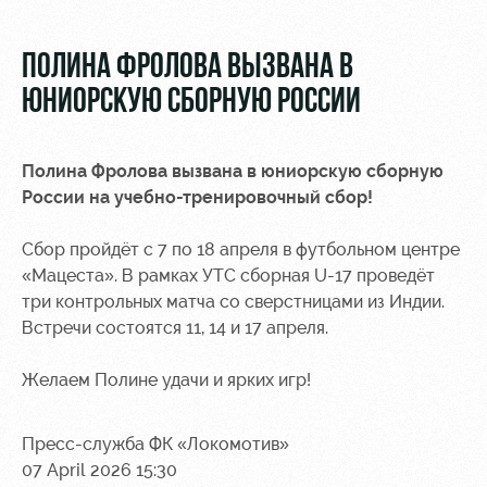
Video
Stadium
tours
Photo
ПОЛИНА ФРОЛОВА ВЫЗВАНА В
Disabled
ЮНИОРСКУЮ СБОРНУЮ РОССИИ
supporters
Полина Фролова
вызвана в юниорскую сборную
России на учебно-тренировочный сбор!
Сбор пройдёт с 7 по 18 апреля в футбольном центре
RZD Arena
Локо
Our fans
Старт
«Мацеста». В рамках УТС сборная U-17 проведёт
Events
Банковская
три контрольных матча со сверстницами из Индии.
Hosting
Локо-Лето
карта
Встречи состоятся 11, 14 и 17 апреля.
«Локомотив»
Fields
Желаем Полине удачи и ярких игр!
rent
Wallpapers
Space
A fan card
Пресс-служба ФК «Локомотив»
rentals
07 April 2026 15:30
Loyalty