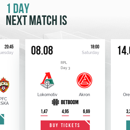
1 DAY
NEXT MATCH IS
20:45
18:00
08.08
14.
uesday
Saturday
RPL
Day 3
Lokomotiv
Akron
Ore
PFC
CSKA
1,47
4,95
6,69
3,
BUY TICKETS