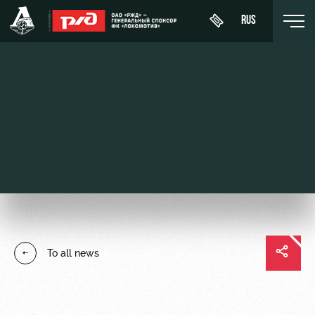
RUS
День
About
News
WFC
матча
Lokomotiv
History
Calendar
Buy a
Youth
Sponsors
ticket
Tournament
team (U-
table
19)
Contacts
VIP Boxes
Players
FWFC
Anti-
ВИП-ЗОНЫ
To all news
Lokomotiv
doping
Coaching
СЕМЕЙНЫЙ
Staff
СЕКТОР