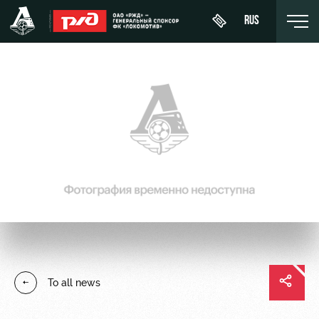
RUS
Buy a
About
News
WFC
ticket
Lokomotiv
History
Calendar
VIP Boxes
Youth
Sponsors
Tournament
team (U-
ВИП-ЗОНЫ
table
19)
Contacts
СЕМЕЙНЫЙ
Players
FWFC
Anti-
СЕКТОР
Lokomotiv
doping
Coaching
Stadium
To all news
Staff
tours