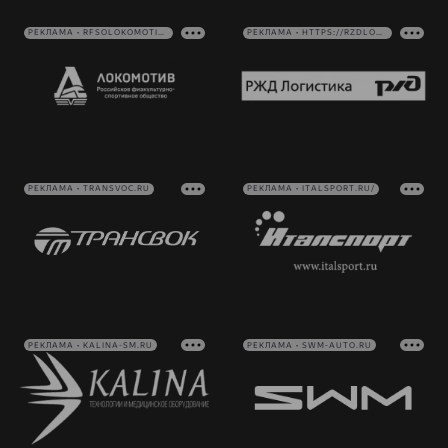
РЕКЛАМА • RFSOLOKOMOTIV.RU
РЕКЛАМА • HTTPS://RZDLOG.RU/
РЕКЛАМА • TRANSVOC.RU
РЕКЛАМА • ITALSPORT.RU/
РЕКЛАМА • KALINA-SM.RU
РЕКЛАМА • SWM-AUTO.RU