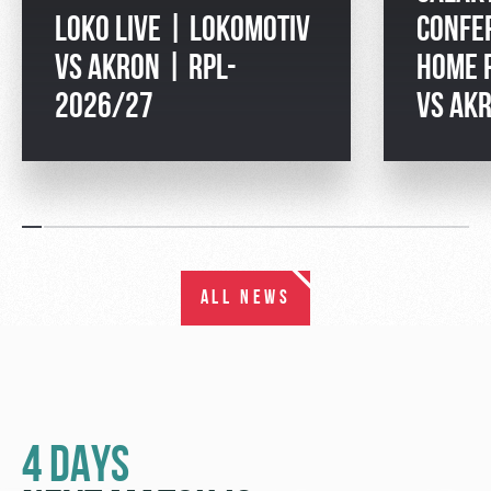
LOKO LIVE | LOKOMOTIV
CONFE
VS AKRON | RPL-
HOME 
2026/27
VS AK
ALL NEWS
4 DAYS