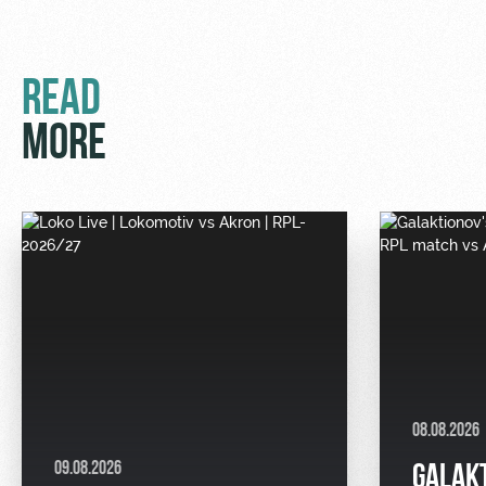
READ
MORE
08.08.2026
09.08.2026
GALAK