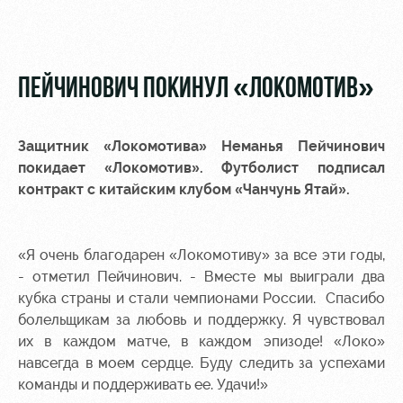
Video
Disabled
supporters
Photo
ПЕЙЧИНОВИЧ ПОКИНУЛ «ЛОКОМОТИВ»
Защитник «Локомотива»
Неманья Пейчинович
RZD Arena
Локо
Our fans
покидает «Локомотив». Футболист подписал
Старт
контракт с китайским клубом «Чанчунь Ятай».
Events
Банковская
Hosting
Локо-Лето
карта
«Локомотив»
«Я очень благодарен «Локомотиву» за все эти годы,
Fields
rent
Wallpapers
- отметил Пейчинович. - Вместе мы выиграли два
кубка страны и стали чемпионами России.
Спасибо
Space
Loyalty
болельщикам за любовь и поддержку. Я чувствовал
rentals
program
их в каждом матче, в каждом эпизоде! «Локо»
навсегда в моем сердце. Буду следить за успехами
Ice palace
Parking
команды и поддерживать ее. Удачи!»