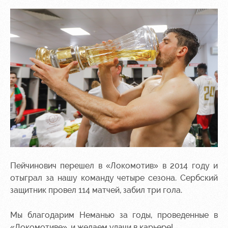
Sport
A fan card
activities
Информация
для
болельщиков
МГН
Пейчинович перешел в «Локомотив» в 2014 году и
отыграл за нашу команду четыре сезона. Сербский
защитник провел 114 матчей, забил три гола.
Мы благодарим Неманью за годы, проведенные в
«Локомотиве», и желаем удачи в карьере!