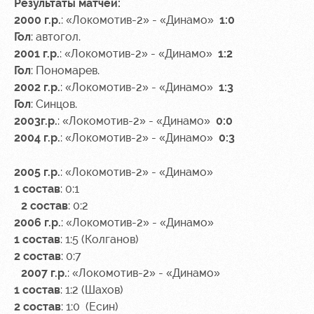
Sport
A fan card
Результаты матчей:
activities
2000 г.р.
: «Локомотив-2» - «Динамо»
1:0
Информация
Гол
: автогол.
для
2001 г.р.
: «Локомотив-2» - «Динамо»
1:2
болельщиков
Гол
: Пономарев.
МГН
2002 г.р.
: «Локомотив-2» - «Динамо»
1:3
Гол
: Синцов.
2003г.р.
: «Локомотив-2» - «Динамо»
0:0
2004 г.р.
: «Локомотив-2» - «Динамо»
0:3
2005 г.р.
: «Локомотив-2» - «Динамо»
1 состав
: 0:1
2 состав
: 0:2
2006 г.р.
: «Локомотив-2» - «Динамо»
1 состав
: 1:5 (Колганов)
2 состав
: 0:7
2007 г.р.
: «Локомотив-2» - «Динамо»
1 состав
: 1:2 (Шахов)
2 состав
: 1:0 (Есин)