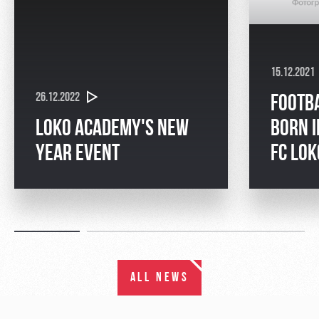
15.12.2021
26.12.2022
FOOTB
LOKO ACADEMY'S NEW
BORN I
YEAR EVENT
FC LO
ALL NEWS