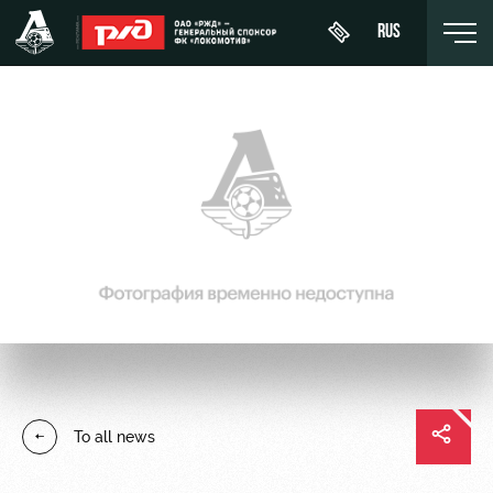
RUS
Buy a
About
News
WFC
ticket
Lokomotiv
History
Calendar
VIP Boxes
Youth
Sponsors
Tournament
team (U-
ВИП-ЗОНЫ
table
19)
Contacts
СЕМЕЙНЫЙ
Players
FWFC
Anti-
СЕКТОР
Lokomotiv
doping
Coaching
Stadium
To all news
Staff
tours