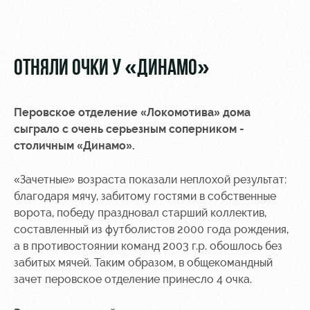
Video
Disabled
supporters
Photo
ОТНЯЛИ ОЧКИ У «ДИНАМО»
Перовское отделение «Локомотива» дома
RZD Arena
Локо
Our fans
сыграло с очень серьезным соперником -
Старт
столичным «Динамо».
Events
Банковская
Hosting
Локо-Лето
карта
«Зачетные» возраста показали неплохой результат:
«Локомотив»
благодаря мячу, забитому гостями в собственные
Fields
rent
Wallpapers
ворота, победу праздновал старший коллектив,
составленный из футболистов 2000 года рождения,
Space
Loyalty
а в противостоянии команд 2003 г.р. обошлось без
rentals
program
забитых мячей. Таким образом, в общекомандный
зачет перовское отделение принесло 4 очка.
Ice palace
Parking