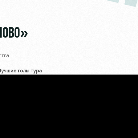
НОВО»
тва.
Лучшие голы тура