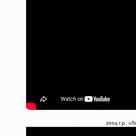
2004 г.р.: «