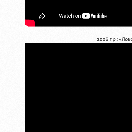
2006 г.р.: «Лок