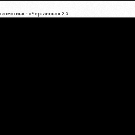
Локомотив» - «Чертаново» 2:0