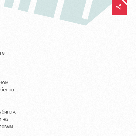
те
бном
обенно
убина»,
и на
улевым