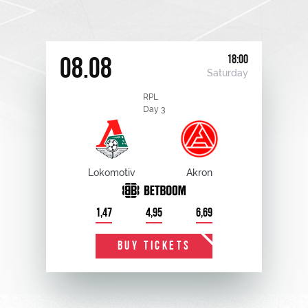
18:00
08.08
Saturday
RPL
Day 3
Lokomotiv
Akron
1,47
4,95
6,69
BUY TICKETS