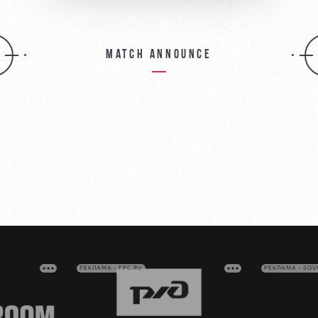
Match announce
РЕКЛАМА • FPC.RU
РЕКЛАМА • SO