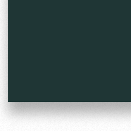
Локо Старт
Our fans
Локо-Лето
Банковская карта «Лок
Wallpapers
A fan card
Loyalty program
Parking
Информация для болел