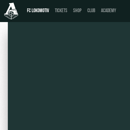
FC LOKOMOTIV
TICKETS
SHOP
CLUB
ACADEMY
News
День матча
Calendar
Buy a ticket
Tournament table
VIP Boxes
Players
ВИП-ЗОНЫ
Coaching Staff
СЕМЕЙНЫЙ СЕКТОР
Video
Stadium tours
Photo
Disabled supporters