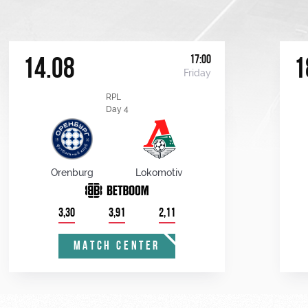
17:00
14.08
1
Friday
RPL
Day 4
Orenburg
Lokomotiv
3,30
3,91
2,11
MATCH CENTER