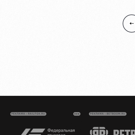
РЕКЛАМА • RAILFGK.RU
РЕКЛАМА • BETBOOM.RU