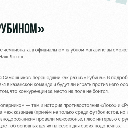
«РУБИНОМ»
уре чемпионата, в официальном клубном магазине вы сможе
Наш Локо».
 Самошников, перешедший как раз из «Рубина». В подро
зья в казанской команде и будут ли играть против него ос
том, что конкуренции за место на поле не боится.
соперником — там и история противостояния «Локо» и «Р
 меж казанцев (причём не только среди футболистов, но 
лезнодорожники» провели межсезонье, плюс интервью с р
ет об основных целях на сезон для своих подопечных.