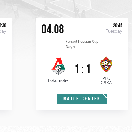
8:30
20:45
04.08
day
Tuesday
Fonbet Russian Cup
Day 1
1 : 1
PFC
Lokomotiv
CSKA
MATCH CENTER