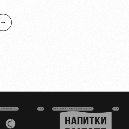
VCOMBANK.RU
РЕКЛАМА • ABINBEVEFES.RU