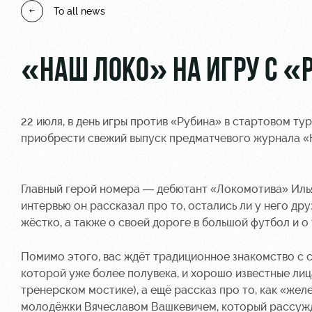
To all news
«НАШ ЛОКО» НА ИГРУ С 
22 июля, в день игры против «Рубина» в стартовом т
приобрести свежий выпуск предматчевого журнала «
Главный герой номера — дебютант «Локомотива» Илья
интервью он рассказал про то, остались ли у него дру
жёстко, а также о своей дороге в большой футбол и о 
Помимо этого, вас ждёт традиционное знакомство с 
которой уже более полувека, и хорошо известные лица
тренерском мостике), а ещё рассказ про то, как «же
молодёжки Вячеславом Вашкевичем, который рассужда