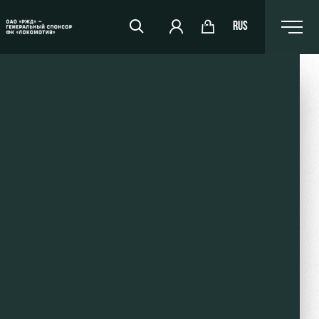
RUS
RZD Arena
Events Hosting
Fields rent
Space rentals
Ice palace
Sport activities