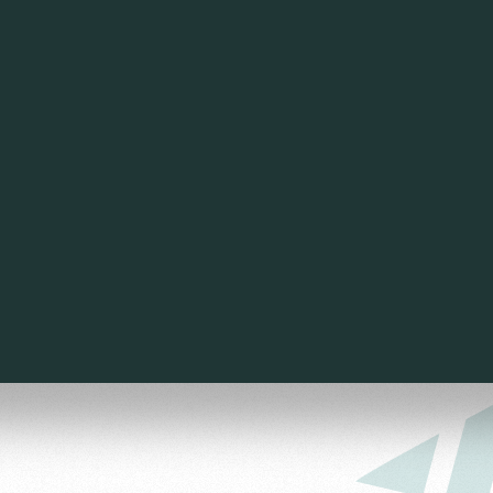
омотив»
ьщиков МГН