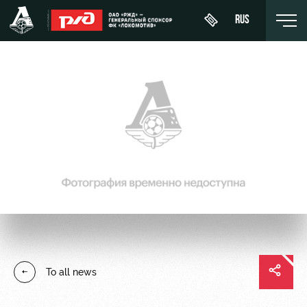
RUS
День
About
News
WFC
матча
Lokomotiv
History
Calendar
Buy a
Youth
Sponsors
ticket
Tournament
team (U-
table
19)
Contacts
VIP Boxes
Players
FWFC
Anti-
ВИП-ЗОНЫ
Lokomotiv
doping
Coaching
СЕМЕЙНЫЙ
To all news
Staff
СЕКТОР