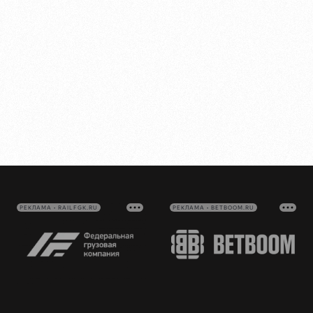
РЕКЛАМА • RAILFGK.RU
РЕКЛАМА • BETBOOM.RU