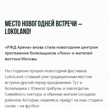
Video
Stadium
tours
Photo
Disabled
МЕСТО НОВОГОДНЕЙ ВСТРЕЧИ –
supporters
LOKOLAND!
«РЖД Арена» вновь стала новогодним центром
притяжения болельщиков «Локо» и жителей
RZD Arena
Локо
Our fans
востока Москвы.
Старт
Events
Банковская
На стадионе прошел новогодний фестиваль
Hosting
Локо-Лето
карта
«Локомотив»
LokoLand, ставший уже традиционным местом
Fields
встречи друзей перед праздниками. Тут и
rent
Wallpapers
болельщики с Южной трибуны, и завсегдатаи
Семейного сектора, и обычные жители соседних
Space
A fan card
районов. Которые, надеемся, придут на наш стадион
rentals
снова – на футбол.
Loyalty