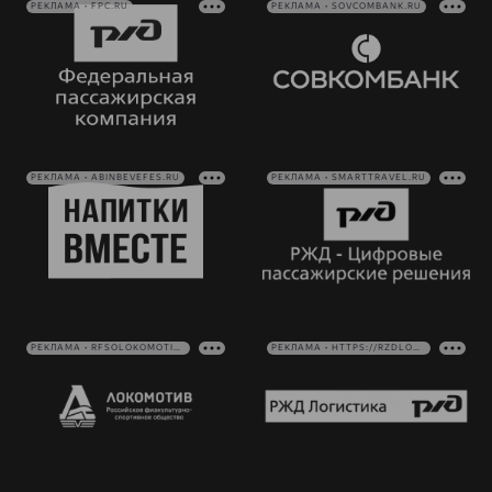
РЕКЛАМА • FPC.RU
РЕКЛАМА • SOVCOMBANK.RU
РЕКЛАМА • ABINBEVEFES.RU
РЕКЛАМА • SMARTTRAVEL.RU
РЕКЛАМА • RFSOLOKOMOTIV.RU
РЕКЛАМА • HTTPS://RZDLOG.RU/