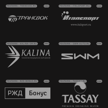
РЕКЛАМА • TRANSVOC.RU
РЕКЛАМА • ITALSPORT.RU/
РЕКЛАМА • KALINA-SM.RU
РЕКЛАМА • SWM-AUTO.RU
РЕКЛАМА • RZD-BONUS.RU
РЕКЛАМА • TASSAY.RU