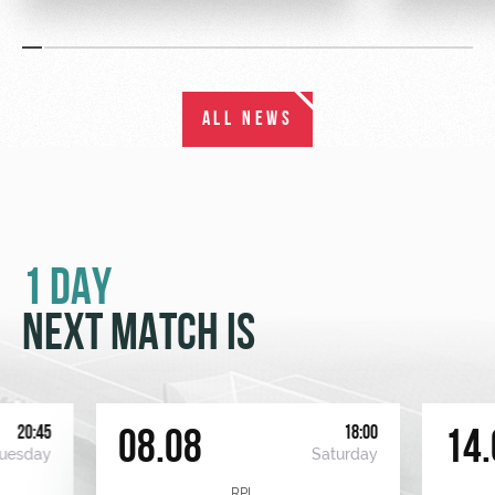
ALL NEWS
1 DAY
NEXT MATCH IS
20:45
18:00
08.08
14.
uesday
Saturday
RPL