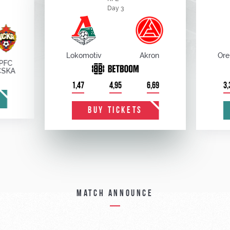
Day 3
Lokomotiv
Akron
Ore
PFC
CSKA
1,47
4,95
6,69
3,
BUY TICKETS
Match announce