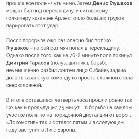
прошла все поле - чуть мимо. Затем
Денис Глушаков
мощно бил под перекладину, и литовскому
голкиперу казанцев Арле стоило больших трудов
парировать этот удар.
После перерыва еще раз опасно бил тот же
Глушако
в – на сей раз мяч попал в перекладину.
Однако после того, как на 76-й минуте поле покинул
Дмитрий Тарасов
(полузащитник в борьбе
неумышленно разбил локтем лицо Сибайе), задача
дожать казанскую команду из просто сложной стала
сверхсложной.
В итоге оставшиеся четверть часа прошли ровно так
же, как и предыдущие 75 минут – в борьбе на каждом
участке поля, но на порядочной дистанции от ворот.
«Локомотив» так и остался пятым и в следующем
году выступит в Лиге Европы.