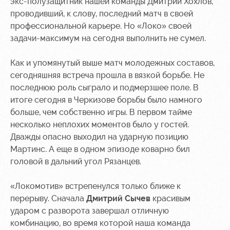
экс-полузащитник нашей команды Дмитрий Хохлов,
Ice palace
program
проводивший, к слову, последний матч в своей
профессиональной карьере. Но «Локо» своей
Sport
Parking
activities
задачи-максимум на сегодня выполнить не сумел.
Информация
для
Как и упомянутый выше матч молодежных составов,
болельщиков
сегодняшняя встреча прошла в вязкой борьбе. Не
МГН
последнюю роль сыграло и подмерзшее поле. В
итоге сегодня в Черкизове борьбы было намного
больше, чем собственно игры. В первом тайме
несколько неплохих моментов было у гостей.
Дважды опасно выходил на ударную позицию
Мартинс. А еще в одном эпизоде коварно бил
головой в дальний угол Рязанцев.
«Локомотив» встрепенулся только ближе к
перерыву. Сначала
Дмитрий Сычев
красивым
ударом с разворота завершал отличную
комбинацию, во время которой наша команда