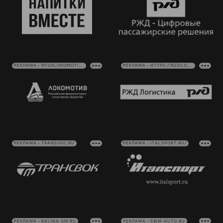
РЕКЛАМА • RFSOLOKOMOTIV.RU
РЕКЛАМА • HTTPS://RZDLOG.RU/
РЕКЛАМА • TRANSVOC.RU
РЕКЛАМА • ITALSPORT.RU/
РЕКЛАМА • KALINA-SM.RU
РЕКЛАМА • SWM-AUTO.RU