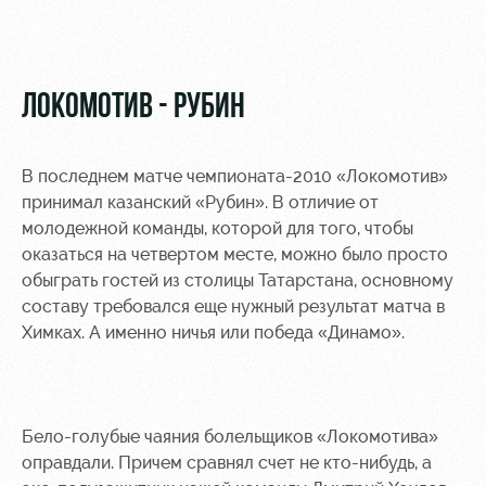
Video
Stadium
tours
Photo
Disabled
ЛОКОМОТИВ - РУБИН
supporters
В последнем матче чемпионата-2010 «Локомотив»
принимал казанский «Рубин». В отличие от
молодежной команды, которой для того, чтобы
RZD Arena
Локо
Our fans
оказаться на четвертом месте, можно было просто
Старт
обыграть гостей из столицы Татарстана, основному
Events
Банковская
составу требовался еще нужный результат матча в
Hosting
Локо-Лето
карта
Химках. А именно ничья или победа «Динамо».
«Локомотив»
Fields
rent
Wallpapers
Space
A fan card
Бело-голубые чаяния болельщиков «Локомотива»
rentals
оправдали. Причем сравнял счет не кто-нибудь, а
Loyalty