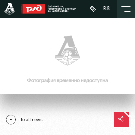
RUS
День
About
News
WFC
матча
Lokomotiv
History
Calendar
Buy a
Youth
Sponsors
ticket
Tournament
team (U-
table
19)
Contacts
VIP Boxes
Players
FWFC
Anti-
ВИП-ЗОНЫ
Lokomotiv
doping
Coaching
СЕМЕЙНЫЙ
To all news
Staff
СЕКТОР