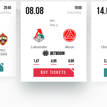
20:45
18:00
08.08
14.
uesday
Saturday
RPL
Day 3
Lokomotiv
Akron
Ore
PFC
CSKA
1,47
4,95
6,69
3,
BUY TICKETS