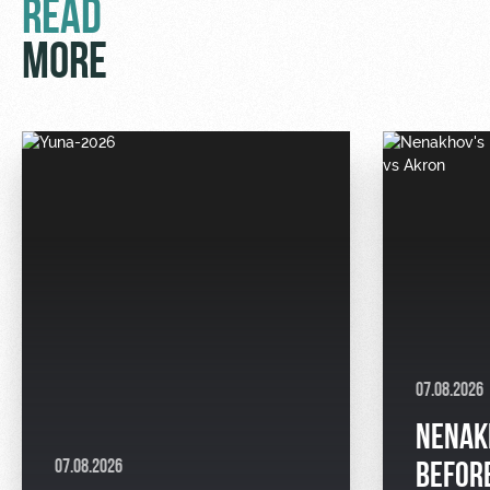
READ
MORE
07.08.2026
NENAK
07.08.2026
BEFOR