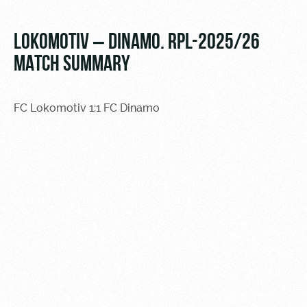
Video
Stadium
tours
Photo
LOKOMOTIV – DINAMO. RPL-2025/26
Disabled
MATCH SUMMARY
supporters
FC Lokomotiv 1:1 FC Dinamo
RZD Arena
Локо
Our fans
Старт
Events
Банковская
Hosting
Локо-Лето
карта
«Локомотив»
Fields
rent
Wallpapers
Space
A fan card
rentals
Loyalty