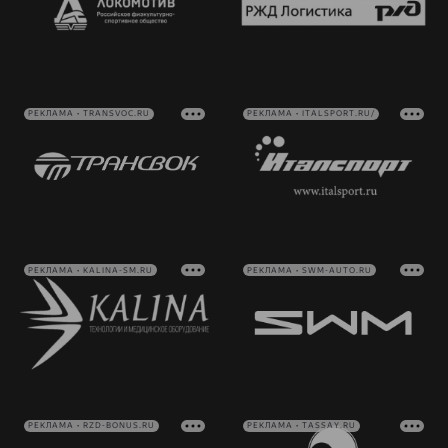
РЕКЛАМА • TRANSVOC.RU
РЕКЛАМА • ITALSPORT.RU/
РЕКЛАМА • KALINA-SM.RU
РЕКЛАМА • SWM-AUTO.RU
РЕКЛАМА • RZD-BONUS.RU
РЕКЛАМА • TASSAY.RU