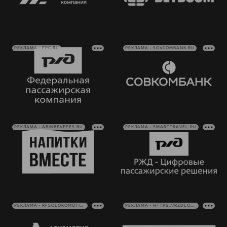
РЕКЛАМА • FPC.RU
РЕКЛАМА • SOVCOMBANK.RU
РЕКЛАМА • ABINBEVEFES.RU
РЕКЛАМА • SMARTTRAVEL.RU
РЕКЛАМА • RFSOLOKOMOTIV.RU
РЕКЛАМА • HTTPS://RZDLOG.RU/