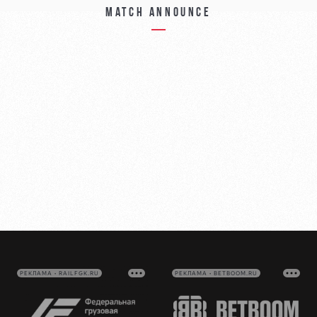
Match announce
РЕКЛАМА • RAILFGK.RU
РЕКЛАМА • BETBOOM.RU