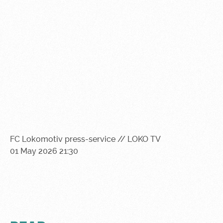
Ice palace
program
Sport
Parking
activities
Информация
для
болельщиков
МГН
FC Lokomotiv press-service // LOKO TV
01 May 2026 21:30