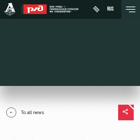
RUS
День
About
News
WFC
матча
Lokomotiv
History
Calendar
Buy a
Youth
Sponsors
ticket
Tournament
team (U-
table
19)
Contacts
VIP Boxes
Players
FWFC
Anti-
ВИП-ЗОНЫ
To all news
Lokomotiv
doping
Coaching
СЕМЕЙНЫЙ
Staff
СЕКТОР