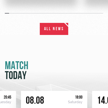
ALL NEWS
MATCH
TODAY
20:45
18:00
08.08
14.
uesday
Saturday