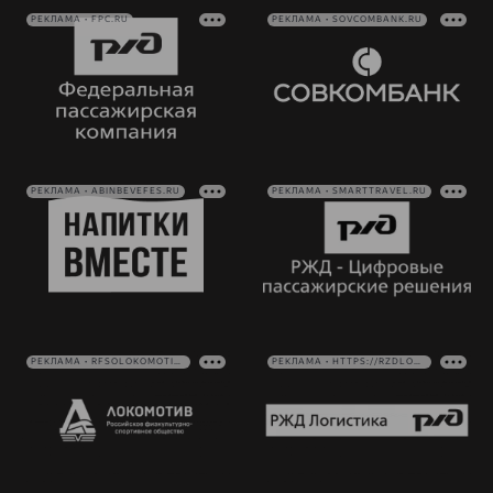
РЕКЛАМА • FPC.RU
РЕКЛАМА • SOVCOMBANK.RU
РЕКЛАМА • ABINBEVEFES.RU
РЕКЛАМА • SMARTTRAVEL.RU
РЕКЛАМА • RFSOLOKOMOTIV.RU
РЕКЛАМА • HTTPS://RZDLOG.RU/