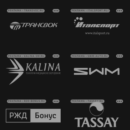
РЕКЛАМА • TRANSVOC.RU
РЕКЛАМА • ITALSPORT.RU/
РЕКЛАМА • KALINA-SM.RU
РЕКЛАМА • SWM-AUTO.RU
РЕКЛАМА • RZD-BONUS.RU
РЕКЛАМА • TASSAY.RU