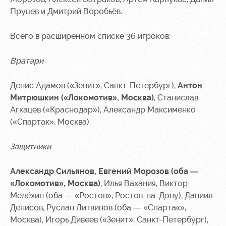
Sport
A fan card
activities
Пруцев и Дмитрий Воробьёв.
Информация
для
Всего в расширенном списке 36 игроков:
болельщиков
МГН
Вратари
Денис Адамов («Зенит», Санкт-Петербург),
Антон
Митрюшкин («Локомотив», Москва)
, Станислав
Агкацев («Краснодар»), Александр Максименко
(«Спартак», Москва).
Защитники
Александр Сильянов, Евгений Морозов (оба —
«Локомотив», Москва)
, Илья Вахания, Виктор
Мелёхин (оба — «Ростов», Ростов-на-Дону), Даниил
Денисов, Руслан Литвинов (оба — «Спартак»,
Москва), Игорь Дивеев («Зенит», Санкт-Петербург),