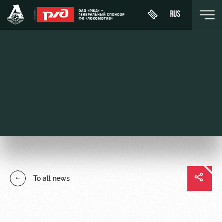
RUS
Buy a
About
News
WFC
ticket
Lokomotiv
History
Calendar
VIP Boxes
Youth
Sponsors
Tournament
team (U-
ВИП-ЗОНЫ
table
19)
Contacts
СЕМЕЙНЫЙ
Players
FWFC
Anti-
СЕКТОР
To all news
Lokomotiv
doping
Coaching
Stadium
Staff
tours