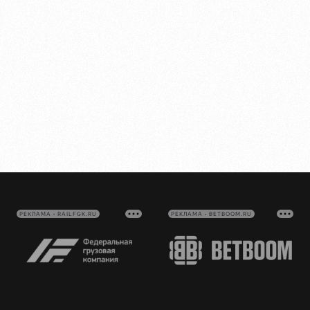
РЕКЛАМА • RAILFGK.RU
РЕКЛАМА • BETBOOM.RU