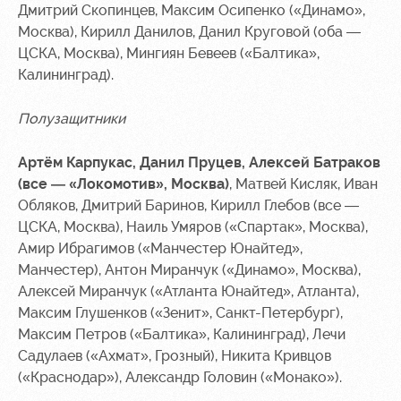
Дмитрий Скопинцев, Максим Осипенко («Динамо»,
Москва), Кирилл Данилов, Данил Круговой (оба —
ЦСКА, Москва), Мингиян Бевеев («Балтика»,
Калининград).
Полузащитники
Артём Карпукас, Данил Пруцев, Алексей Батраков
(все — «Локомотив», Москва)
, Матвей Кисляк, Иван
Обляков, Дмитрий Баринов, Кирилл Глебов (все —
ЦСКА, Москва), Наиль Умяров («Спартак», Москва),
Амир Ибрагимов («Манчестер Юнайтед»,
Манчестер), Антон Миранчук («Динамо», Москва),
Алексей Миранчук («Атланта Юнайтед», Атланта),
Максим Глушенков («Зенит», Санкт-Петербург),
Максим Петров («Балтика», Калининград), Лечи
Садулаев («Ахмат», Грозный), Никита Кривцов
(«Краснодар»), Александр Головин («Монако»).