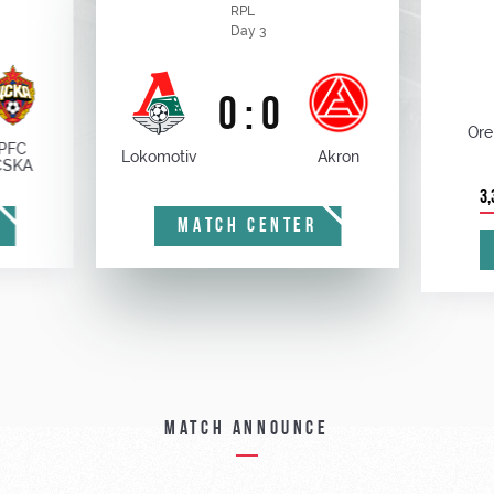
RPL
Day 3
0 : 0
Ore
PFC
Lokomotiv
Akron
CSKA
3,
MATCH CENTER
Match announce