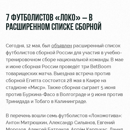
Video
Disabled
supporters
Photo
7 ФУТБОЛИСТОВ «ЛОКО» – В
РАСШИРЕННОМ СПИСКЕ СБОРНОЙ
Сегодня, 12 мая, был
объявлен
расширенный список
RZD Arena
Локо
Our fans
футболистов сборной России для участия в учебно-
Старт
тренировочном сборе национальной команды. В мае
Events
Банковская
и июне сборная России проведёт три BetBoom
Hosting
Локо-Лето
карта
товарищеских матча. Выездная встреча против
«Локомотив»
сборной Египта состоится 28 мая в Каире на
Fields
стадионе «Миср». Также сборная сыграет 5 июня
rent
Wallpapers
против Буркина-Фасо в Волгограде и 9 июня против
Space
Loyalty
Тринидада и Тобаго в Калининграде.
rentals
program
В перечень вошли семь футболистов «Локомотива»:
Ice palace
Parking
Антон Митрюшкин, Александр Сильянов, Евгений
Морозов, Алексей Батраков, Артём Карпукас, Данил