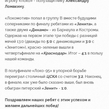
игроку «Локо» - полузащитнику
Александру
Ice palace
program
Ломакину
.
Sport
Parking
activities
«Локомотив» попал в группу В вместе будущими
Информация
соперниками по финалу ребятами из
«Зенита»
, а
для
также двумя
«Динамо»
- из Барнаула и Костромы.
болельщиков
Одержав на первом этапе три победы с разницей
МГН
мячей 13:0 (дважды по
5:0
с динамовцами и
3:0
с
«Зенитом»), красно-зеленые вышли в
четвертьфинале на
«Краснодар»
. Итог –
4:1
в пользу
нашей команды.
В полуфинале «Локо-95» в упорной борьбе
переиграл столичный
ЦСКА
со счетом
3:2
. Наконец,
в финале, как уже было сказано выше, был вновь
обыгран питерский
«Зенит»
-
1:0
.
Поздравляем наших ребят с этим успехом и
желаем дальнейших побед!