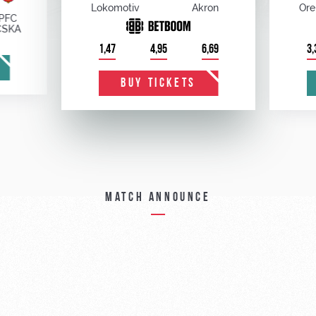
Lokomotiv
Akron
Ore
PFC
CSKA
1,47
4,95
6,69
3,
BUY TICKETS
Match announce