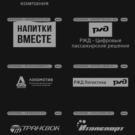
РЕКЛАМА • ABINBEVEFES.RU
РЕКЛАМА • SMARTTRAVEL.RU
РЕКЛАМА • RFSOLOKOMOTIV.RU
РЕКЛАМА • HTTPS://RZDLOG.RU/
РЕКЛАМА • TRANSVOC.RU
РЕКЛАМА • ITALSPORT.RU/