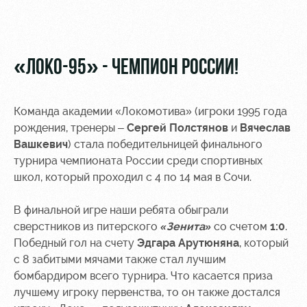
Video
Stadium
tours
Photo
Disabled
«ЛОКО-95» - ЧЕМПИОН РОССИИ!
supporters
Команда академии «Локомотива» (игроки 1995 года
рождения, тренеры –
Сергей Полстянов
и
Вячеслав
Вашкевич
) стала победительницей финального
RZD Arena
Trials
Our fans
турнира чемпионата России среди спортивных
школ, который проходил с 4 по 14 мая в Сочи.
Events
Локо
Банковская
Hosting
Старт
карта
В финальной игре наши ребята обыграли
«Локомотив»
сверстников из питерского
«Зенита»
со счетом
1:0
.
Fields
Локо-Лето
Победный гол на счету
rent
Wallpapers
Эдгара Арутюняна
, который
с 8 забитыми мячами также стал лучшим
Space
A fan card
бомбардиром всего турнира. Что касается приза
rentals
лучшему игроку первенства, то он также достался
Loyalty