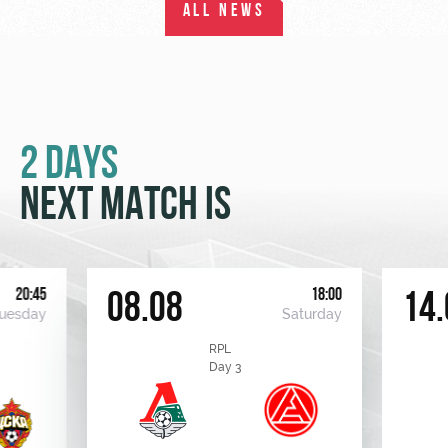
ALL NEWS
2 DAYS
NEXT MATCH IS
20:45
18:00
08.08
14.
uesday
Saturday
RPL
Day 3