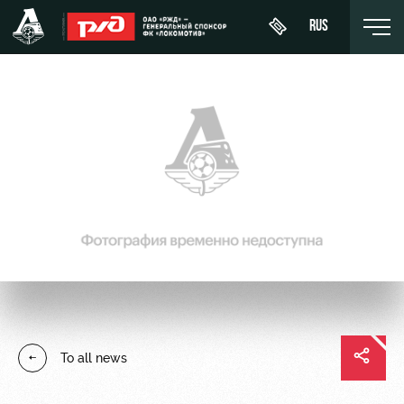
RUS
День
About
News
WFC
матча
Lokomotiv
History
Calendar
Buy a
Youth
Sponsors
ticket
Tournament
team (U-
table
19)
Contacts
VIP Boxes
Players
FWFC
Anti-
ВИП-ЗОНЫ
Lokomotiv
doping
Coaching
СЕМЕЙНЫЙ
To all news
Staff
СЕКТОР