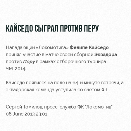
Video
Disabled
supporters
Photo
КАЙСЕДО СЫГРАЛ ПРОТИВ ПЕРУ
Нападающий «Локомотива»
Фелипе Кайседо
RZD Arena
Локо
Our fans
принял участие в матче своей сборной
Эквадора
Старт
против
Перу
в рамках отборочного турнира
Events
Банковская
ЧМ-2014.
Hosting
Локо-Лето
карта
«Локомотив»
Кайседо появился на поле на 64-й минуте встречи, а
Fields
rent
Wallpapers
эквадорская команда уступила со счетом
0:1
.
Space
Loyalty
Сергей Томилов, пресс-служба ФК "Локомотив"
rentals
program
08 June 2013 23:01
Ice palace
Parking