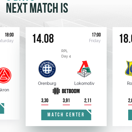
NEXT MATCH IS
18:00
17:00
14.08
18.
aturday
Friday
RPL
Day 4
Orenburg
Lokomotiv
Ro
kron
3,30
3,91
2,11
2,
MATCH CENTER