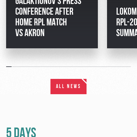
GALAKTIONOV'S PRESS
CONFERENCE AFTER
LOKOM
HOME RPL MATCH
RPL-2
VS AKRON
SUMM
ALL NEWS
5 DAYS