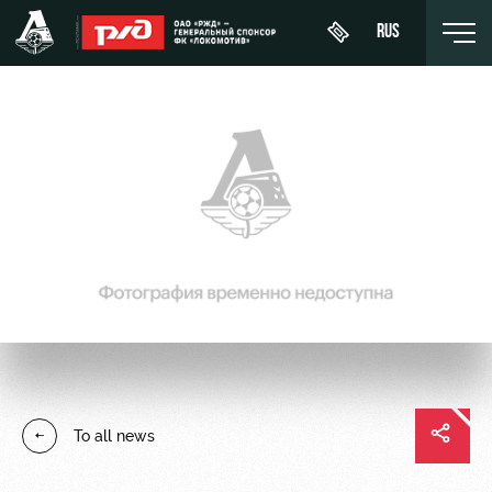
RUS
Buy a
About
News
WFC
ticket
Lokomotiv
History
Calendar
VIP Boxes
Youth
Sponsors
Tournament
team (U-
ВИП-ЗОНЫ
table
19)
Contacts
СЕМЕЙНЫЙ
Players
FWFC
Anti-
СЕКТОР
Lokomotiv
doping
Coaching
Stadium
To all news
Staff
tours