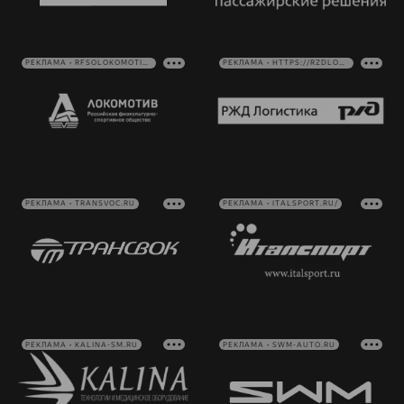
РЕКЛАМА • RFSOLOKOMOTIV.RU
РЕКЛАМА • HTTPS://RZDLOG.RU/
РЕКЛАМА • TRANSVOC.RU
РЕКЛАМА • ITALSPORT.RU/
РЕКЛАМА • KALINA-SM.RU
РЕКЛАМА • SWM-AUTO.RU