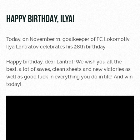
Video
Disabled
supporters
Photo
HAPPY BIRTHDAY, ILYA!
Today, on November 11, goalkeeper of FC Lokomotiv
Ilya Lantratov celebrates his 28th birthday.
RZD Arena
Локо
Our fans
Happy birthday, dear Lantrat! We wish you all the
Старт
best, a lot of saves, clean sheets and new victories as
Events
Банковская
Hosting
Локо-Лето
карта
well as good luck in everything you do in life! And win
«Локомотив»
today!
Fields
rent
Wallpapers
Space
Loyalty
rentals
program
Ice palace
Parking