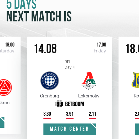
5 DAYS
NEXT MATCH IS
18:00
17:00
14.08
18.
aturday
Friday
RPL
Day 4
Orenburg
Lokomotiv
Ro
kron
3,30
3,91
2,11
2,
MATCH CENTER