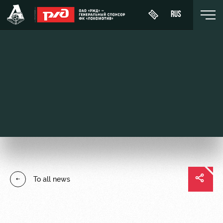
RUS
Buy a
About
News
WFC
ticket
Lokomotiv
History
Calendar
VIP Boxes
Youth
Sponsors
Tournament
team (U-
ВИП-ЗОНЫ
table
19)
Contacts
СЕМЕЙНЫЙ
Players
FWFC
Anti-
СЕКТОР
To all news
Lokomotiv
doping
Coaching
Stadium
Staff
tours