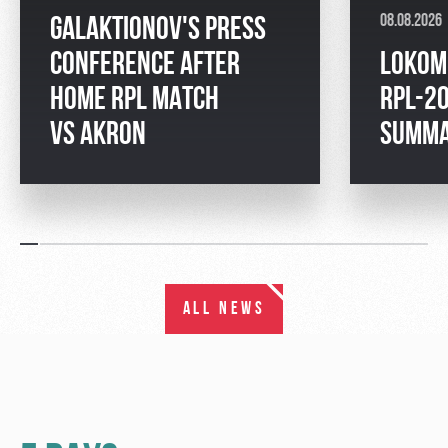
08.08.2026
GALAKTIONOV'S PRESS
CONFERENCE AFTER
LOKOM
HOME RPL MATCH
RPL-2
VS AKRON
SUMM
ALL NEWS