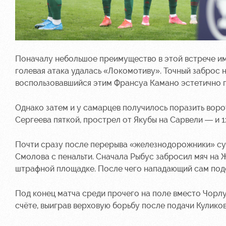
Поначалу небольшое преимущество в этой встрече име
голевая атака удалась «Локомотиву». Точный заброс
воспользовавшийся этим Франсуа Камано эстетично п
Однако затем и у самарцев получилось поразить воро
Сергеева пяткой, прострел от Якубы на Сарвели — и 1:
Почти сразу после перерыва «железнодорожники» суме
Смолова с пенальти. Сначала Рыбус забросил мяч на 
штрафной площадке. После чего нападающий сам подош
Под конец матча среди прочего на поле вместо Чорлу
счёте, выиграв верховую борьбу после подачи Куликов