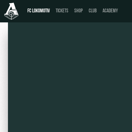
FC LOKOMOTIV
TICKETS
SHOP
CLUB
ACADEMY
News
День матча
Calendar
Buy a ticket
Tournament table
VIP Boxes
Players
ВИП-ЗОНЫ
Coaching Staff
СЕМЕЙНЫЙ СЕКТОР
Video
Stadium tours
Photo
Disabled supporters