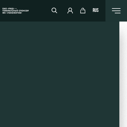
RUS
RZD Arena
Events Hosting
Fields rent
Space rentals
Ice palace
Sport activities