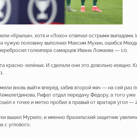
ли «Крылья», хотя и «Локо» отвечал острыми выпадами. И
 на чужую половину выполнил Максим Мухин, ошибся Мехди
еребросил голкипера самарцев Ивана Ломаева — 1:0.
та красно-зелёных. И сделали они это довольно изящно. 
1.
ли вновь выйти вперёд, забив второй мяч — на сей раз п
Жемалетдинова, Рифат отдал передачу Фёдору, а того уже 
ёл к точке и метко пробил в правый от вратаря угол — 2:
ки вышел Мурило, и именно бразильский защитник увеличи
а с углового.