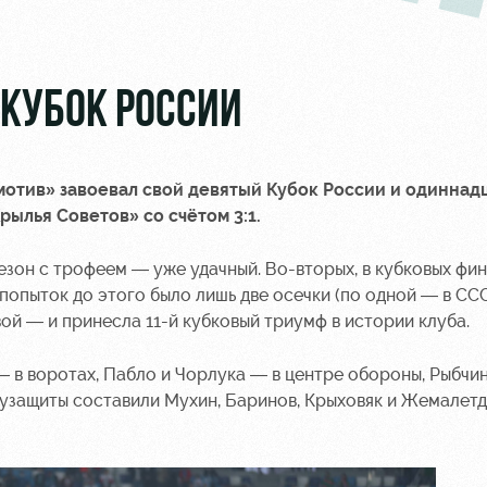
 КУБОК РОССИИ
комотив» завоевал свой девятый Кубок России и одинна
рылья Советов» со счётом 3:1.
сезон с трофеем — уже удачный. Во-вторых, в кубковых фи
попыток до этого было лишь две осечки (по одной — в ССС
вой — и принесла 11-й кубковый триумф в истории клуба.
 в воротах, Пабло и Чорлука — в центре обороны, Рыбчи
узащиты составили Мухин, Баринов, Крыховяк и Жемалетд