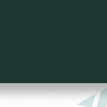
омотив»
ьщиков МГН