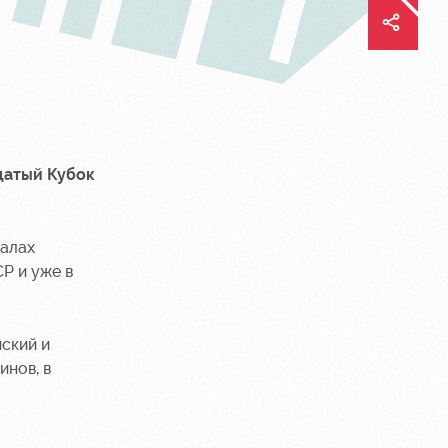
дцатый Кубок
налах
Р и уже в
нский и
инов, в