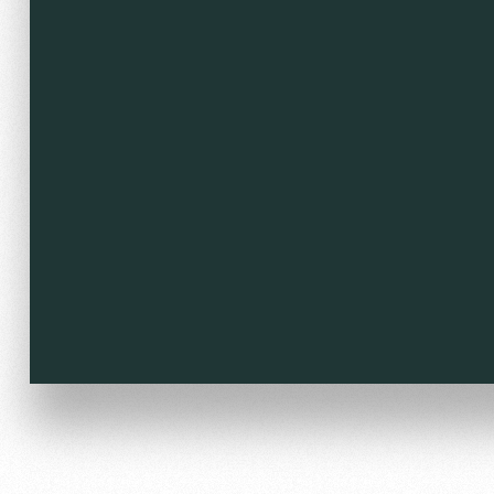
Локо Старт
Our fans
Локо-Лето
Банковская карта «Лок
Wallpapers
A fan card
Loyalty program
Parking
Информация для болел