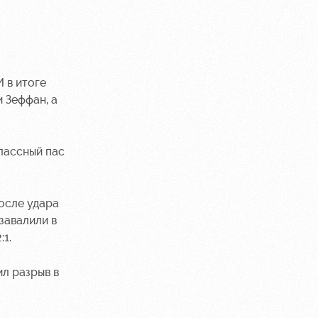
 в итоге
 Зеффан, а
Классный пас
осле удара
завалили в
1.
л разрыв в