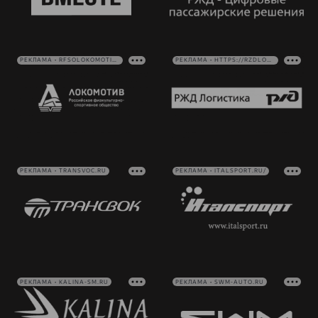
РЕКЛАМА • RFSOLOKOMOTIV.RU
РЕКЛАМА • HTTPS://RZDLOG.RU/
РЕКЛАМА • TRANSVOC.RU
РЕКЛАМА • ITALSPORT.RU/
РЕКЛАМА • KALINA-SM.RU
РЕКЛАМА • SWM-AUTO.RU