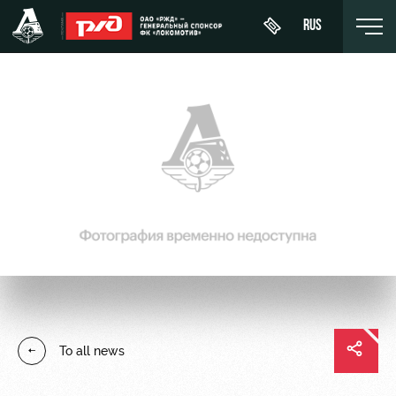
RUS
День
About
News
WFC
матча
Lokomotiv
History
Calendar
Buy a
Youth
Sponsors
ticket
Tournament
team (U-
table
19)
Contacts
VIP Boxes
Players
FWFC
Anti-
ВИП-ЗОНЫ
Lokomotiv
doping
Coaching
СЕМЕЙНЫЙ
To all news
Staff
СЕКТОР