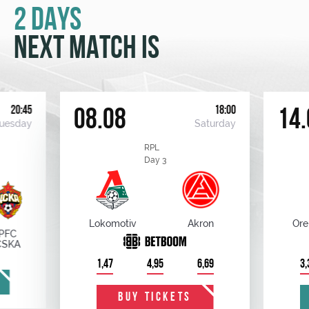
2 DAYS
NEXT MATCH IS
20:45
18:00
08.08
14.
uesday
Saturday
RPL
Day 3
Lokomotiv
Akron
Ore
PFC
CSKA
1,47
4,95
6,69
3,
BUY TICKETS