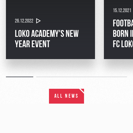
15.12.2021
26.12.2022
FOOTB
LOKO ACADEMY'S NEW
BORN I
YEAR EVENT
FC LO
ALL NEWS