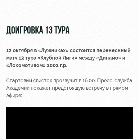
Video
Stadium
tours
Photo
Disabled
ДОИГРОВКА 13 ТУРА
supporters
12 октября в «Лужниках» состоится перенеснный
матч 13 тура «Клубной Лиги» между «Динамо» и
«Локомотивом» 2002 г.р.
RZD Arena
Локо
Our fans
Старт
Стартовый свисток прозвучит в 16.00. Пресс-служба
Events
Банковская
Академии покажет предстоящую встречу в прямом
Hosting
Локо-Лето
карта
эфире:
«Локомотив»
Fields
rent
Wallpapers
Space
A fan card
rentals
Loyalty