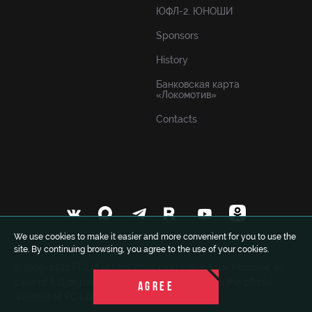
ЮФЛ-2. ЮНОШИ
Sponsors
History
Банковская карта
«Локомотив»
Contacts
We use cookies to make it easier and more convenient for you to use the
site. By continuing browsing, you agree to the use of your cookies.
© 1999-2022 FCLM.RU Football club Lokomotiv Moscow. In
case of full or partial use of materials a link to the official
AGREE
website of FC Lokomotiv is obligatory.