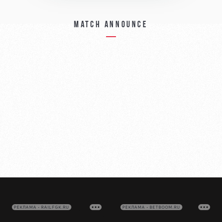
Match announce
РЕКЛАМА • RAILFGK.RU
РЕКЛАМА • BETBOOM.RU