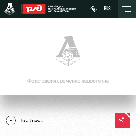
RUS
Buy a
About
News
WFC
ticket
Lokomotiv
History
Calendar
VIP Boxes
Youth
Sponsors
Tournament
team (U-
ВИП-ЗОНЫ
table
19)
Contacts
СЕМЕЙНЫЙ
Players
FWFC
Anti-
СЕКТОР
Lokomotiv
doping
Coaching
Stadium
To all news
Staff
tours