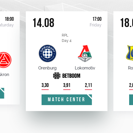
18:00
17:00
14.08
18.
aturday
Friday
RPL
Day 4
Orenburg
Lokomotiv
Ro
kron
3,30
3,91
2,11
2,
MATCH CENTER