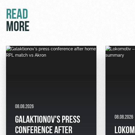
READ
MORE
08.08.2026
08.08.2026
GALAKTIONOV'S PRESS
CONFERENCE AFTER
LOKOM