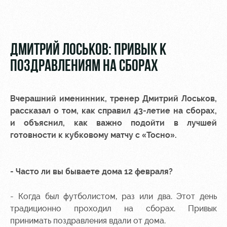
Video
Disabled
supporters
Photo
ДМИТРИЙ ЛОСЬКОВ: ПРИВЫК К
ПОЗДРАВЛЕНИЯМ НА СБОРАХ
RZD Arena
Локо
Our fans
Вчерашний именинник, тренер
Дмитрий Лоськов
,
Старт
рассказал о том, как справил 43-летие на сборах,
Events
Банковская
и объяснил, как важно подойти в лучшей
Hosting
Локо-Лето
карта
«Локомотив»
готовности к кубковому матчу с «Тосно».
Fields
rent
Wallpapers
- Часто ли вы бываете дома 12 февраля?
Space
Loyalty
rentals
program
- Когда был футболистом, раз или два. Этот день
Ice palace
Parking
традиционно проходил на сборах. Привык
принимать поздравления вдали от дома.