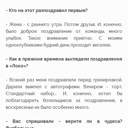
Sport
A fan card
activities
- Кто на этот раз
поздравил первым?
Информация
для
болельщиков
- Жена - с раннего утра. Потом друзья. И, конечно,
МГН
было доброе поздравление от команды, много
улыбок. Такое внимание приятно. С моими
одноклубниками будний день проходит веселее.
- Как в прежние времена выглядели поздравления
в «Локо»?
- Всякий раз меня поздравляли перед тренировкой.
Дарили вымпел с автографами. Вечером - торт.
Стандартный набор... И, конечно, хотел бы
поблагодарить болельщиков за поздравления, в
воскресенье их было особенно много.
- Вас спрашивали - верите ли в чудеса?