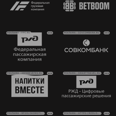
РЕКЛАМА • FPC.RU
РЕКЛАМА • SOVCOMBANK.RU
РЕКЛАМА • ABINBEVEFES.RU
РЕКЛАМА • SMARTTRAVEL.RU
РЕКЛАМА • RFSOLOKOMOTIV.RU
РЕКЛАМА • HTTPS://RZDLOG.RU/