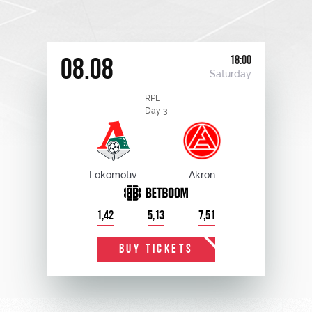
18:00
08.08
Saturday
RPL
Day 3
Lokomotiv
Akron
1,42
5,13
7,51
BUY TICKETS