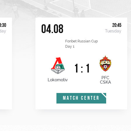
8:30
20:45
04.08
day
Tuesday
Fonbet Russian Cup
Day 1
1 : 1
PFC
Lokomotiv
CSKA
MATCH CENTER