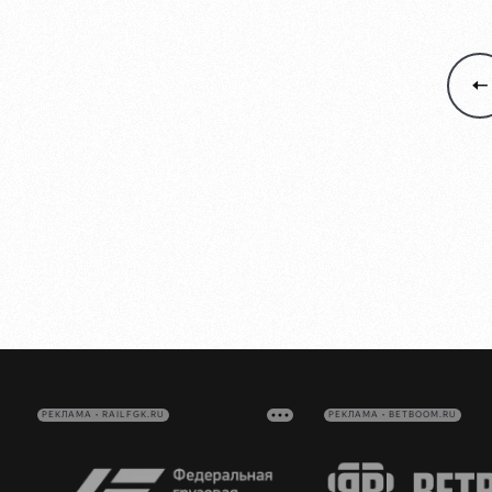
РЕКЛАМА • RAILFGK.RU
РЕКЛАМА • BETBOOM.RU