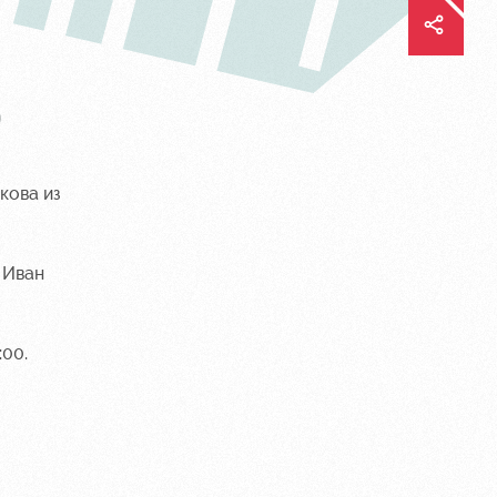
В
кова из
 Иван
:00.