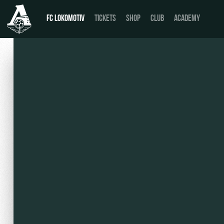
FC LOKOMOTIV
TICKETS
SHOP
CLUB
ACADEMY
News
День матча
Calendar
Buy a ticket
Tournament table
VIP Boxes
Players
ВИП-ЗОНЫ
Coaching Staff
СЕМЕЙНЫЙ СЕКТОР
Video
Stadium tours
Photo
Disabled supporters