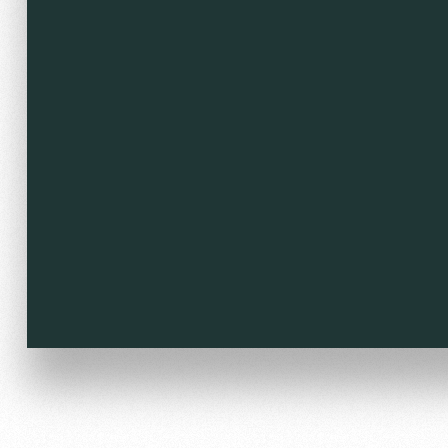
Локо Старт
Our fans
Локо-Лето
Банковская карта «Лок
Wallpapers
A fan card
Loyalty program
Parking
Информация для болел