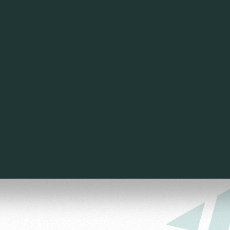
омотив»
ьщиков МГН