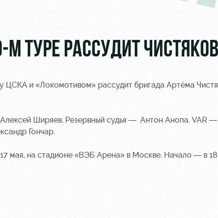
-М ТУРЕ РАССУДИТ ЧИСТЯКО
ду ЦСКА и «Локомотивом» рассудит
бригада Артёма Чистя
 Алексей Ширяев. Резервный судья — Антон Анопа. VAR —
ксандр Гончар.
7 мая, на стадионе «ВЭБ Арена» в Москве. Начало — в 18