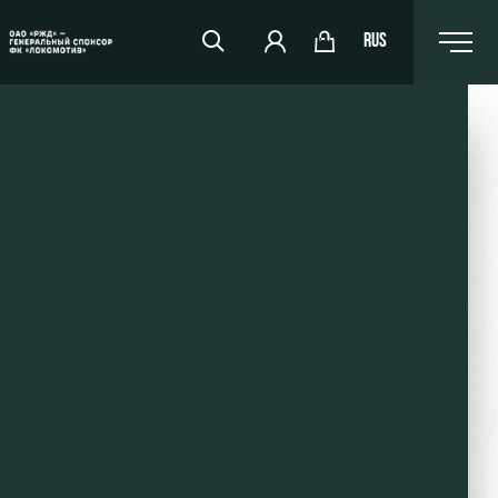
RUS
RZD Arena
Events Hosting
Fields rent
Space rentals
Ice palace
Sport activities