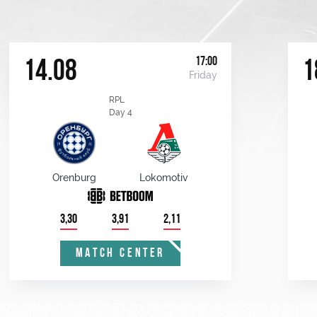
17:00
14.08
1
Friday
RPL
Day 4
Orenburg
Lokomotiv
3,30
3,91
2,11
MATCH CENTER