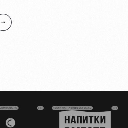
VCOMBANK.RU
РЕКЛАМА • ABINBEVEFES.RU