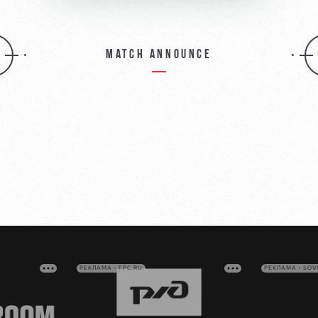
Match announce
РЕКЛАМА • FPC.RU
РЕКЛАМА • SO