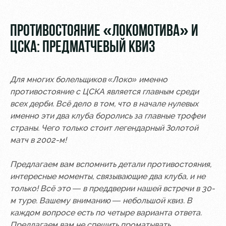
Video
Disabled
supporters
Photo
ПРОТИВОСТОЯНИЕ «ЛОКОМОТИВА» И
ЦСКА: ПРЕДМАТЧЕВЫЙ КВИЗ
Для многих болельщиков «Локо» именно
RZD Arena
Локо
Our fans
противостояние с ЦСКА является главным среди
Старт
всех дерби. Всё дело в том, что в начале нулевых
Events
Банковская
именно эти два клуба боролись за главные трофеи
Hosting
Локо-Лето
карта
страны. Чего только стоит легендарный Золотой
«Локомотив»
матч в 2002-м!
Fields
rent
Wallpapers
Предлагаем вам вспомнить детали противостояния,
Space
Loyalty
интересные моменты, связывающие два клуба, и не
rentals
program
только! Всё это — в преддверии нашей встречи в 30-
м туре. Вашему вниманию — небольшой квиз. В
Ice palace
Parking
каждом вопросе есть по четыре варианта ответа.
Предлагаем вам не спешить проматывать