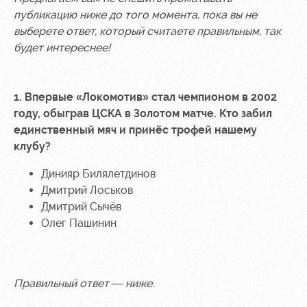
Sport
A fan card
публикацию ниже до того момента, пока вы не
activities
Информация
выберете ответ, который считаете правильным, так
для
будет интереснее!
болельщиков
МГН
1. Впервые «Локомотив» стал чемпионом в 2002
году, обыграв ЦСКА в Золотом матче. Кто забил
единственный мяч и принёс трофей нашему
клубу?
Динияр Билялетдинов
Дмитрий Лоськов
Дмитрий Сычёв
Олег Пашинин
Правильный ответ — ниже.