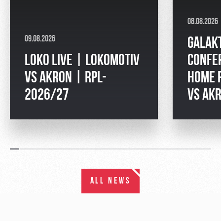
08.08.2026
09.08.2026
GALAK
LOKO LIVE | LOKOMOTIV
CONFE
VS AKRON | RPL-
HOME 
2026/27
VS AK
ALL NEWS