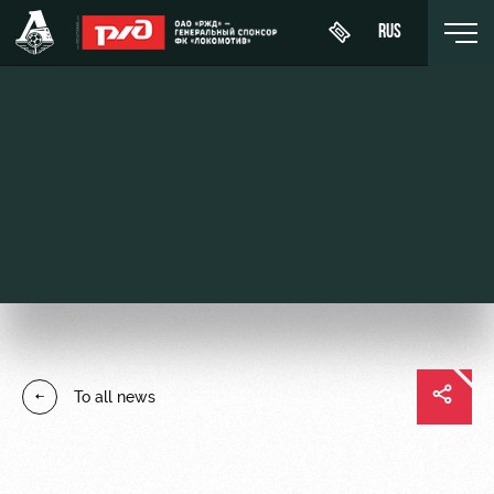
RUS
Buy a
About
News
WFC
ticket
Lokomotiv
History
Calendar
VIP Boxes
Youth
Sponsors
Tournament
team (U-
ВИП-ЗОНЫ
table
19)
Contacts
СЕМЕЙНЫЙ
Players
FWFC
Anti-
СЕКТОР
To all news
Lokomotiv
doping
Coaching
Stadium
Staff
tours