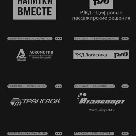
РЕКЛАМА • RFSOLOKOMOTIV.RU
РЕКЛАМА • HTTPS://RZDLOG.RU/
РЕКЛАМА • TRANSVOC.RU
РЕКЛАМА • ITALSPORT.RU/
РЕКЛАМА • KALINA-SM.RU
РЕКЛАМА • SWM-AUTO.RU