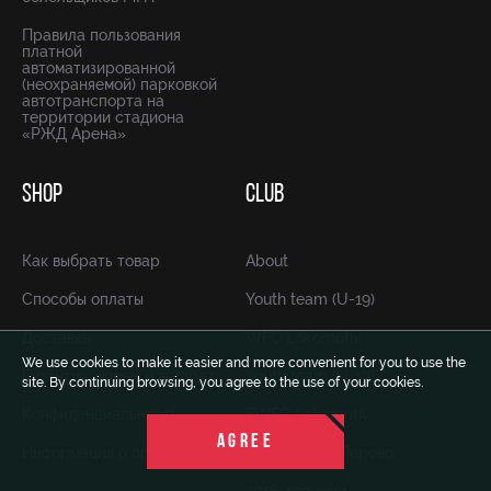
Правила пользования
платной
автоматизированной
(неохраняемой) парковкой
автотранспорта на
территории стадиона
«РЖД Арена»
SHOP
CLUB
Как выбрать товар
About
Способы оплаты
Youth team (U-19)
Доставка
WFC Lokomotiv
We use cookies to make it easier and more convenient for you to use the
Гарантия, обмен и возврат
Youth team (U-19)
site. By continuing browsing, you agree to the use of your cookies.
Конфиденциальность
FWFC Lokomotiv
AGREE
Информация о продавце
2012-юноши-Перово
2016-девушки