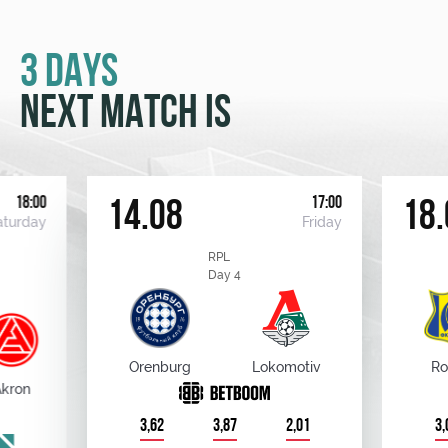
3 DAYS
NEXT MATCH IS
18:00
17:00
14.08
18.
aturday
Friday
RPL
Day 4
Orenburg
Lokomotiv
Ro
kron
3,62
3,87
2,01
3,