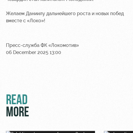
Sport
A fan card
activities
Информация
Желаем Даниилу дальнейшего роста и новых побед
для
вместе с «Локо»!
болельщиков
МГН
Пресс-служба ФК «Локомотив»
06 December 2025 13:00
READ
MORE