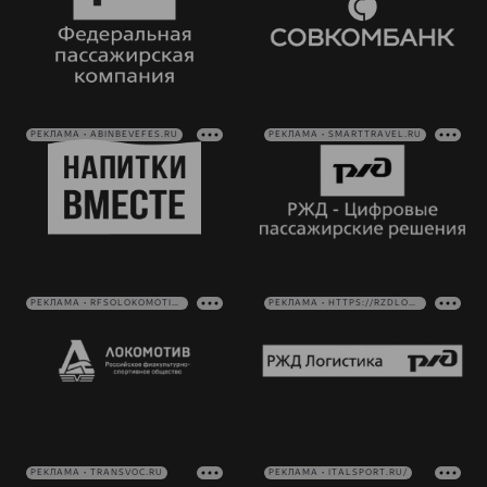
РЕКЛАМА • ABINBEVEFES.RU
РЕКЛАМА • SMARTTRAVEL.RU
РЕКЛАМА • RFSOLOKOMOTIV.RU
РЕКЛАМА • HTTPS://RZDLOG.RU/
РЕКЛАМА • TRANSVOC.RU
РЕКЛАМА • ITALSPORT.RU/