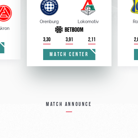
Orenburg
Lokomotiv
Ro
kron
3,30
3,91
2,11
2,
MATCH CENTER
Match announce