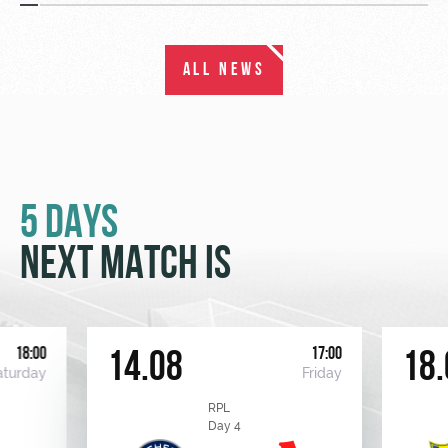
ALL NEWS
5 DAYS
NEXT MATCH IS
18:00
17:00
14.08
18.
aturday
Friday
RPL
Day 4