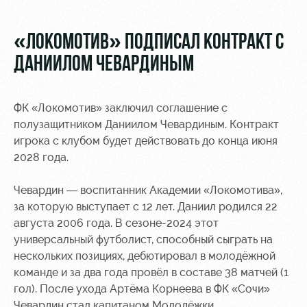
Video
Disabled
supporters
Photo
«ЛОКОМОТИВ» ПОДПИСАЛ КОНТРАКТ С
ДАНИИЛОМ ЧЕВАРДИНЫМ
ФК «Локомотив» заключил соглашение с
RZD Arena
Локо
Our fans
полузащитником Даниилом Чевардиным. Контракт
Старт
игрока с клубом будет действовать до конца июня
Events
Банковская
2028 года.
Hosting
Локо-Лето
карта
«Локомотив»
Чевардин — воспитанник Академии «Локомотива»,
Fields
за которую выступает с 12 лет. Даниил родился 22
rent
Wallpapers
августа 2006 года. В сезоне-2024 этот
Space
Loyalty
универсальный футболист, способный сыграть на
rentals
program
нескольких позициях, дебютировал в молодёжной
команде и за два года провёл в составе 38 матчей (1
Ice palace
Parking
гол). После ухода Артёма Корнеева в ФК «Сочи»
Чевардин стал капитаном Молодёжки.