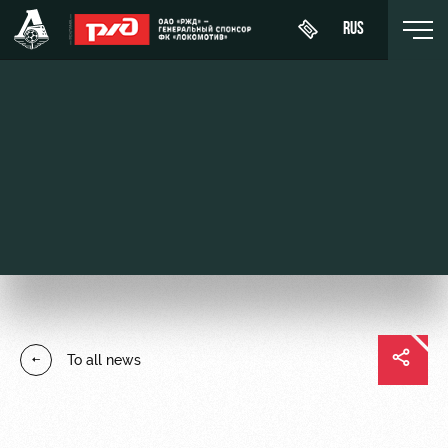
RUS
Buy a
About
News
WFC
ticket
Lokomotiv
History
Calendar
VIP Boxes
Youth
Sponsors
Tournament
team (U-
ВИП-ЗОНЫ
table
19)
Contacts
СЕМЕЙНЫЙ
Players
FWFC
Anti-
СЕКТОР
To all news
Lokomotiv
doping
Coaching
Stadium
Staff
tours