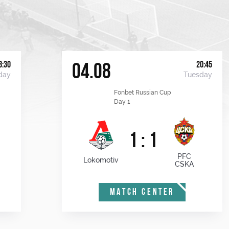
8:30
20:45
04.08
day
Tuesday
Fonbet Russian Cup
Day 1
1 : 1
PFC
Lokomotiv
CSKA
MATCH CENTER