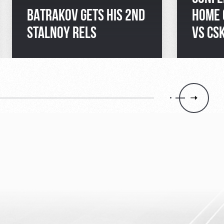
BATRAKOV GETS HIS 2ND
HOME 
STALNOY RELS
VS CS