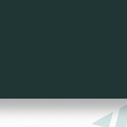
омотив»
ьщиков МГН