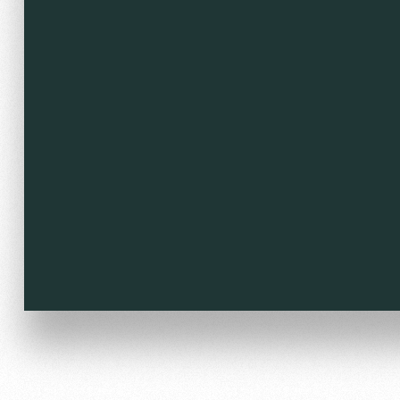
Локо Старт
Our fans
Локо-Лето
Банковская карта «Лок
Wallpapers
A fan card
Loyalty program
Parking
Информация для болел