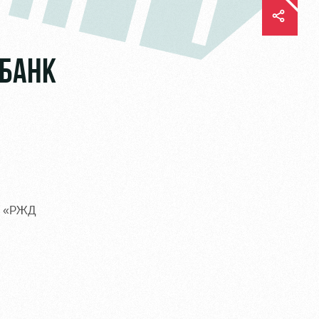
-БАНК
а «РЖД