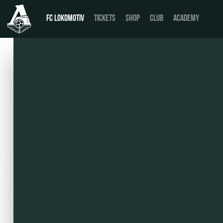
FC LOKOMOTIV
TICKETS
SHOP
CLUB
ACADEMY
News
День матча
Calendar
Buy a ticket
Tournament table
VIP Boxes
Players
ВИП-ЗОНЫ
Coaching Staff
СЕМЕЙНЫЙ СЕКТОР
Video
Stadium tours
Photo
Disabled supporters