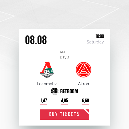
18:00
08.08
Saturday
RPL
Day 3
Lokomotiv
Akron
1,47
4,95
6,69
BUY TICKETS