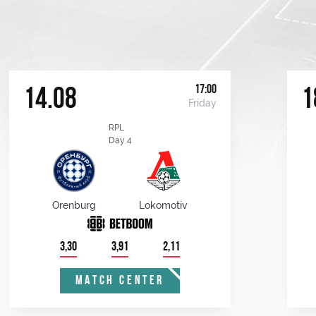
17:00
14.08
1
Friday
RPL
Day 4
Orenburg
Lokomotiv
3,30
3,91
2,11
MATCH CENTER