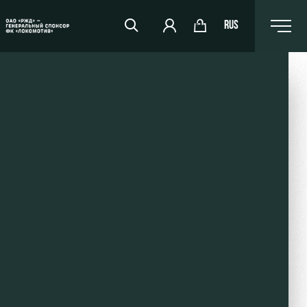
RUS
RZD Arena
Events Hosting
Fields rent
Space rentals
Ice palace
Sport activities