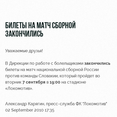
Video
Disabled
supporters
Photo
БИЛЕТЫ НА МАТЧ СБОРНОЙ
ЗАКОНЧИЛИСЬ
RZD Arena
Локо
Our fans
Уважаемые друзья!
Старт
Events
Банковская
В Дирекции по работе с болельщиками
закончились
Hosting
Локо-Лето
карта
«Локомотив»
билеты на матч национальной сборной России
Fields
против команды Словакии, который пройдет во
rent
Wallpapers
вторник
7 сентября
в
19:00
на стадионе
«Локомотив».
Space
Loyalty
rentals
program
Александр Карягин, пресс-служба ФК "Локомотив"
Ice palace
Parking
02 September 2010 17:35