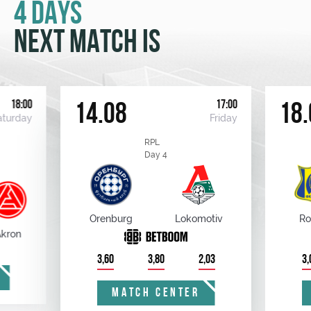
4 DAYS
NEXT MATCH IS
18:00
17:00
14.08
18.
aturday
Friday
RPL
Day 4
Orenburg
Lokomotiv
Ro
kron
3,60
3,80
2,03
3,
MATCH CENTER