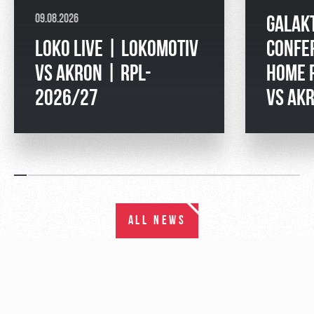
09.08.2026
GALAK
LOKO LIVE | LOKOMOTIV
CONFE
VS AKRON | RPL-
HOME 
2026/27
VS AK
ALL NEWS