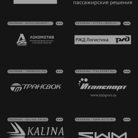
РЕКЛАМА • RFSOLOKOMOTIV.RU
РЕКЛАМА • HTTPS://RZDLOG.RU/
РЕКЛАМА • TRANSVOC.RU
РЕКЛАМА • ITALSPORT.RU/
РЕКЛАМА • KALINA-SM.RU
РЕКЛАМА • SWM-AUTO.RU