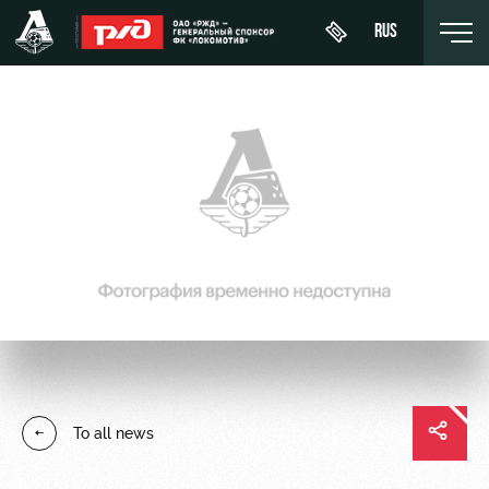
RUS
Buy a
About
News
WFC
ticket
Lokomotiv
History
Calendar
VIP Boxes
Youth
Sponsors
Tournament
team (U-
ВИП-ЗОНЫ
table
19)
Contacts
СЕМЕЙНЫЙ
Players
FWFC
Anti-
СЕКТОР
Lokomotiv
doping
Coaching
Stadium
To all news
Staff
tours