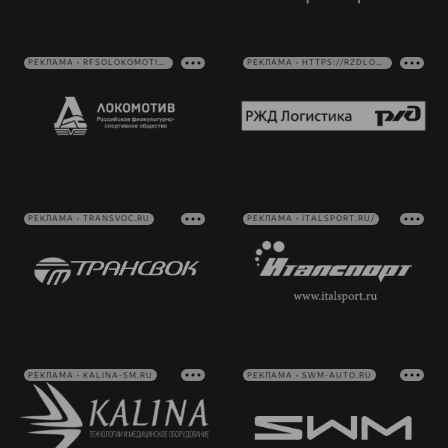
РЕКЛАМА • RFSOLOKOMOTIV.RU
РЕКЛАМА • HTTPS://RZDLOG.RU/
РЕКЛАМА • TRANSVOC.RU
РЕКЛАМА • ITALSPORT.RU/
РЕКЛАМА • KALINA-SM.RU
РЕКЛАМА • SWM-AUTO.RU