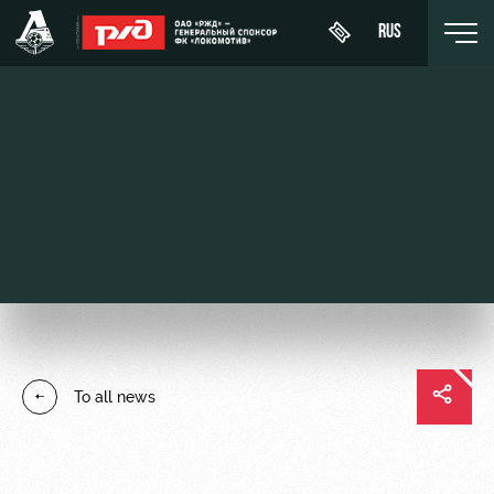
RUS
День
About
News
WFC
матча
Lokomotiv
History
Calendar
Buy a
Youth
Sponsors
ticket
Tournament
team (U-
table
19)
Contacts
VIP Boxes
Players
FWFC
Anti-
ВИП-ЗОНЫ
To all news
Lokomotiv
doping
Coaching
СЕМЕЙНЫЙ
Staff
СЕКТОР