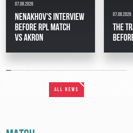
07.08.2026
07.08.2026
NENAKHOV'S INTERVIEW
BEFORE RPL MATCH
THE TR
VS AKRON
BEFOR
ALL NEWS