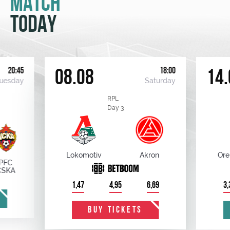
MATCH
TODAY
20:45
18:00
08.08
14.
uesday
Saturday
RPL
Day 3
Lokomotiv
Akron
Ore
PFC
CSKA
1,47
4,95
6,69
3,
BUY TICKETS