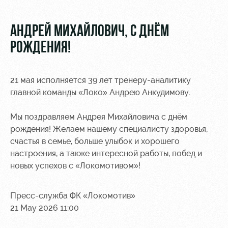
Video
Stadium
tours
Photo
АНДРЕЙ МИХАЙЛОВИЧ, С ДНЁМ
Disabled
РОЖДЕНИЯ!
supporters
21 мая исполняется 39 лет тренеру-аналитику
главной команды «Локо» Андрею Анкудимову.
Мы поздравляем Андрея Михайловича с днём
RZD Arena
Локо
Our fans
Старт
рождения! Желаем нашему специалисту здоровья,
Events
Банковская
счастья в семье, больше улыбок и хорошего
Hosting
Локо-Лето
карта
настроения, а также интересной работы, побед и
«Локомотив»
новых успехов с «Локомотивом»!
Fields
rent
Wallpapers
Пресс-служба ФК «Локомотив»
Space
A fan card
21 May 2026 11:00
rentals
Loyalty