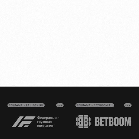
РЕКЛАМА • RAILFGK.RU
РЕКЛАМА • BETBOOM.RU