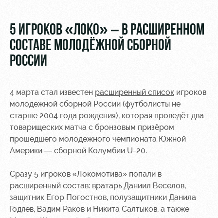
Video
Stadium
tours
Photo
5 ИГРОКОВ «ЛОКО» – В РАСШИРЕННОМ
Disabled
СОСТАВЕ МОЛОДЁЖНОЙ СБОРНОЙ
supporters
РОССИИ
4 марта стал известен
расширенный список
игроков
молодёжной сборной России (футболисты не
RZD Arena
Локо
Our fans
старше 2004 года рождения), которая проведёт два
Старт
товарищеских матча с бронзовым призёром
Events
Банковская
прошедшего молодёжного чемпионата Южной
Hosting
Локо-Лето
карта
Америки — сборной Колумбии U-20.
«Локомотив»
Fields
rent
Wallpapers
Сразу 5 игроков «Локомотива» попали в
расширенный состав: вратарь Даниил Веселов,
Space
A fan card
защитник Егор Погостнов, полузащитники Данила
rentals
Годяев, Вадим Раков и Никита Салтыков, а также
Loyalty