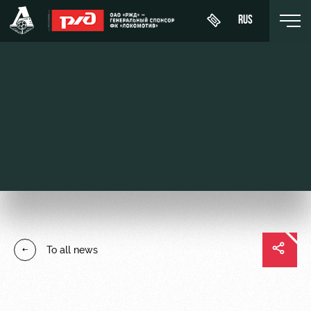
RUS
День
About
News
WFC
матча
Lokomotiv
History
Calendar
Buy a
Youth
Sponsors
ticket
Tournament
team (U-
table
19)
Contacts
VIP Boxes
Players
FWFC
Anti-
ВИП-ЗОНЫ
To all news
Lokomotiv
doping
Coaching
СЕМЕЙНЫЙ
Staff
СЕКТОР