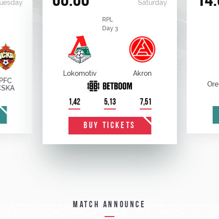
08.08
14.
uesday
Saturday
RPL
Day 3
Lokomotiv
Akron
PFC
Ore
CSKA
1,42
5,13
7,51
BUY TICKETS
Match announce