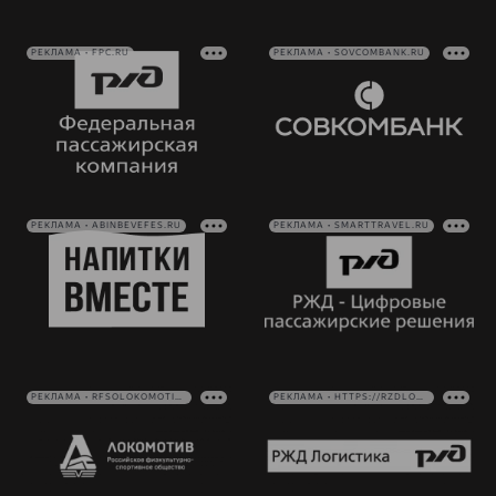
РЕКЛАМА • FPC.RU
РЕКЛАМА • SOVCOMBANK.RU
РЕКЛАМА • ABINBEVEFES.RU
РЕКЛАМА • SMARTTRAVEL.RU
РЕКЛАМА • RFSOLOKOMOTIV.RU
РЕКЛАМА • HTTPS://RZDLOG.RU/