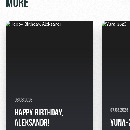
MORE
08.08.2026
07.08.2026
HAPPY BIRTHDAY,
ALEKSANDR!
YUNA-