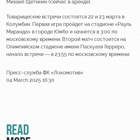
Михаил Щетинин (сейчас в аренде).
Ice palace
program
Sport
Parking
Товарищеские встречи состоятся 22 и 23 марта в
activities
Колумбии. Первая игра пройдет на стадионе «Рауль
Информация
Миранда» в городе Юмбо и начнется в 3:00 по
для
московскому времени. Второй матч состоится на
болельщиков
Олимпийском стадионе имени Паскуаля Герреро,
МГН
начало встречи — в 23:55 по московскому времени.
Пресс-служба ФК «Локомотив»
04 March 2025 16:30
READ