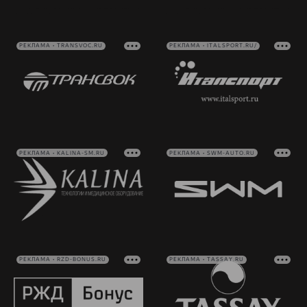
РЕКЛАМА • TRANSVOC.RU
РЕКЛАМА • ITALSPORT.RU/
РЕКЛАМА • KALINA-SM.RU
РЕКЛАМА • SWM-AUTO.RU
РЕКЛАМА • RZD-BONUS.RU
РЕКЛАМА • TASSAY.RU