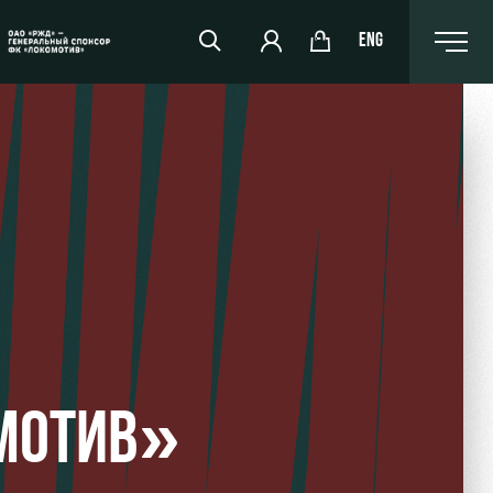
ENG
РЖД Арена
Организация мероприятий
Аренда полей
Аренда площадей
Ледовый дворец
МОТИВ»
Занятия спортом