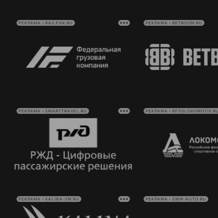
РЕКЛАМА • RAILFGK.RU
РЕКЛАМА • BETBOOM.RU
РЕКЛАМА • SMARTTRAVEL.RU
РЕКЛАМА • RFSOLOKOMOTIV.R
РЕКЛАМА • KALINA-SM.RU
РЕКЛАМА • SWM-AUTO.RU