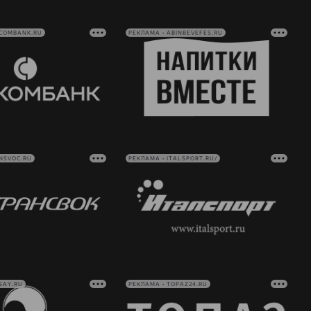
VCOMBANK.RU
РЕКЛАМА • ABINBEVEFES.RU
NSVOC.RU
РЕКЛАМА • ITALSPORT.RU/
SAY.RU
РЕКЛАМА • TOPAZ24.RU