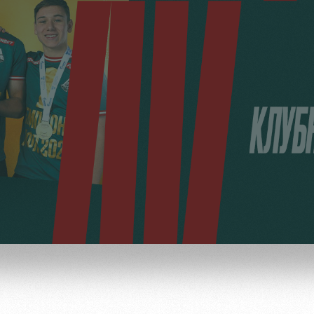
ьщиков
омотив»
ьщиков МГН