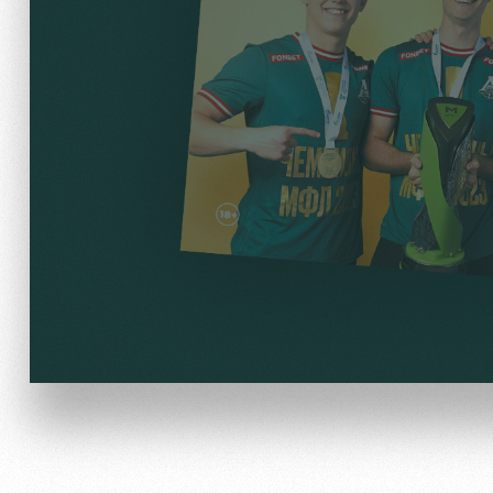
Локо Старт
Информация для болел
Локо-Лето
Банковская карта «Лок
Академия
Заставки
Как поступить
Парковка
Руководство
Карта болельщика
Контакты Академии
Программа лояльности
Информация для болел