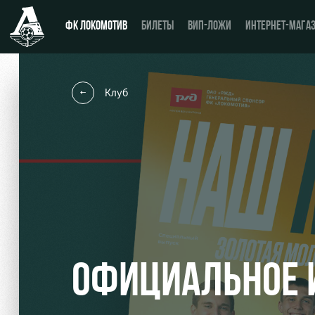
ФК ЛОКОМОТИВ
БИЛЕТЫ
ВИП-ЛОЖИ
ИНТЕРНЕТ-МАГА
Клуб
Новости
День матча
Календарь
Купить билет
Турнирная таблица
ВИП-ЛОЖИ
Игроки
ВИП-ЗОНЫ
Тренерский штаб
СЕМЕЙНЫЙ СЕКТОР
ОФИЦИАЛЬНОЕ 
Видео
Туры по стадиону
Фото
Места для МГН