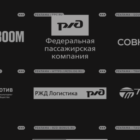
РЕКЛАМА • FPC.RU
РЕКЛАМА • SO
U
РЕКЛАМА • HTTPS://RZDLOG.RU/
РЕКЛАМА • TRA
РЕКЛАМА • RZD-BONUS.RU
РЕКЛАМА • TAS