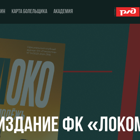
ЗИН
КАРТА БОЛЕЛЬЩИКА
АКАДЕМИЯ
О Клубе
ЖФК «Локомотив»
История
Молодёжка-юноши
Спонсоры
Молодёжка-девушки
Стать партнером
Контакты
ИЗДАНИЕ ФК «ЛОКО
Антидопинг