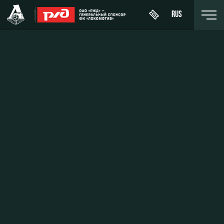
RUS
День
About
News
WFC
матча
Lokomotiv
History
Calendar
Buy a
Youth
Sponsors
ticket
Tournament
team (U-
table
19)
Contacts
VIP Boxes
Players
FWFC
Anti-
ВИП-ЗОНЫ
Lokomotiv
doping
Coaching
СЕМЕЙНЫЙ
Staff
СЕКТОР