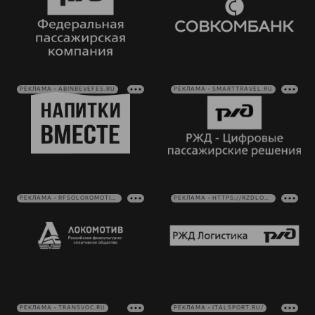
РЕКЛАМА • ABINBEVEFES.RU
РЕКЛАМА • SMARTTRAVEL.RU
РЕКЛАМА • RFSOLOKOMOTIV.RU
РЕКЛАМА • HTTPS://RZDLOG.RU/
РЕКЛАМА • TRANSVOC.RU
РЕКЛАМА • ITALSPORT.RU/