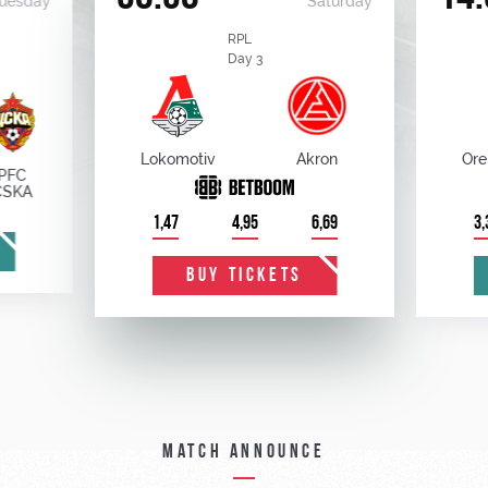
uesday
Saturday
RPL
Day 3
Lokomotiv
Akron
Ore
PFC
CSKA
1,47
4,95
6,69
3,
BUY TICKETS
Match announce