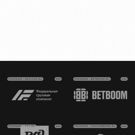
РЕКЛАМА • RAILFGK.RU
РЕКЛАМА • BETBOOM.RU
РЕКЛАМА • FPC.RU
РЕКЛАМА • SOVCOMBANK.RU