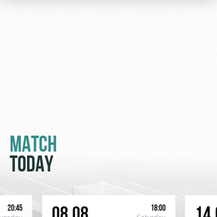
Ice palace
program
Sport
Parking
activities
Информация
для
болельщиков
МГН
MATCH
TODAY
20:45
18:00
08.08
14.