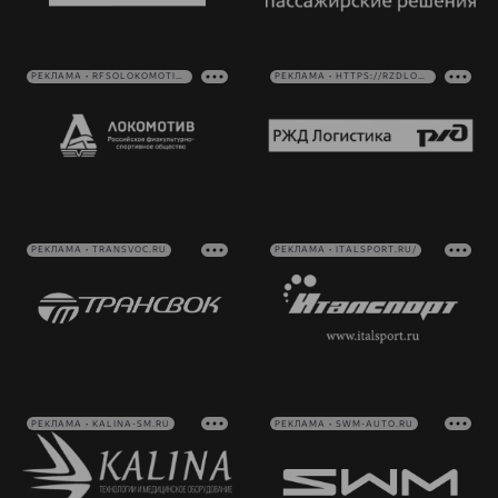
РЕКЛАМА • RFSOLOKOMOTIV.RU
РЕКЛАМА • HTTPS://RZDLOG.RU/
РЕКЛАМА • TRANSVOC.RU
РЕКЛАМА • ITALSPORT.RU/
РЕКЛАМА • KALINA-SM.RU
РЕКЛАМА • SWM-AUTO.RU