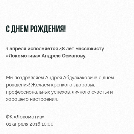
Видео
Туры по
стадиону
Фото
Места для
С ДНЕМ РОЖДЕНИЯ!
МГН
1 апреля исполняется 48 лет массажисту
«Локомотива»
Андрею Османову
.
РЖД
Отбор
Информация
Арена
для
Мы поздравляем Андрея Абдулхаковича с днем
Локо
болельщиков
рождения! Желаем крепкого здоровья,
Организация
Старт
профессиональных успехов, личного счастья и
мероприятий
Банковская
хорошего настроения.
Локо-Лето
карта
Аренда
«Локомотив»
Академия
полей
ФК «Локомотив»
Заставки
01 апреля 2016 10:00
Как
Аренда
поступить
площадей
Парковка