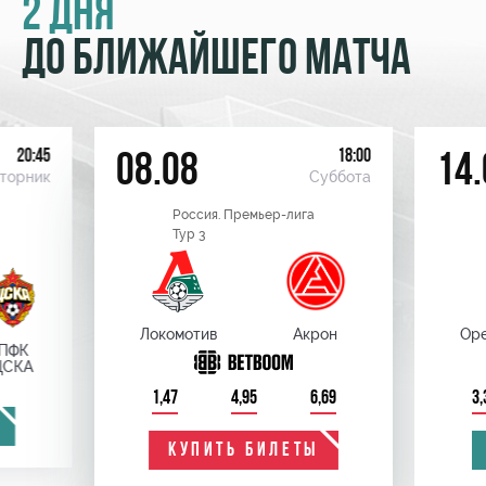
2 ДНЯ
ДО БЛИЖАЙШЕГО МАТЧА
20:45
18:00
08.08
14.
торник
Суббота
Россия. Премьер-лига
Тур 3
Локомотив
Акрон
Оре
ПФК
ЦСКА
1,47
4,95
6,69
3,
КУПИТЬ БИЛЕТЫ