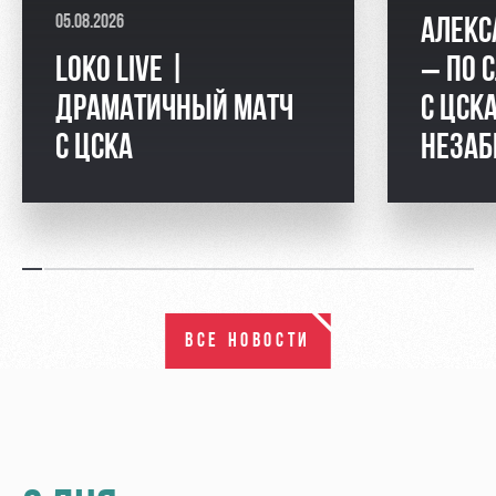
05.08.2026
АЛЕКС
LOKO LIVE |
– ПО 
ДРАМАТИЧНЫЙ МАТЧ
С ЦСКА
С ЦСКА
НЕЗАБ
ВСЕ НОВОСТИ