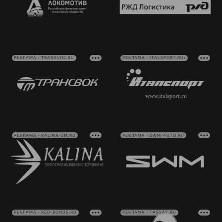
РЕКЛАМА • TRANSVOC.RU
РЕКЛАМА • ITALSPORT.RU/
РЕКЛАМА • KALINA-SM.RU
РЕКЛАМА • SWM-AUTO.RU
РЕКЛАМА • RZD-BONUS.RU
РЕКЛАМА • TASSAY.RU