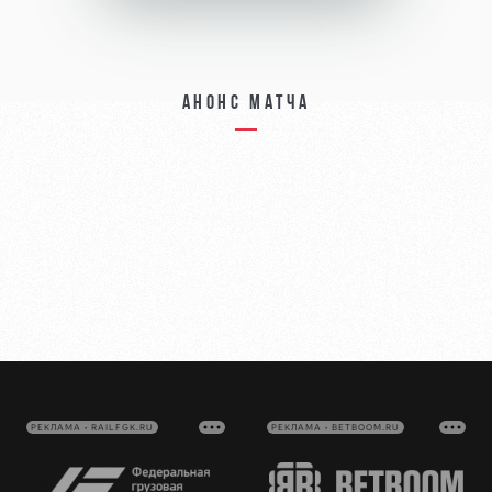
Анонс матча
РЕКЛАМА • RAILFGK.RU
РЕКЛАМА • BETBOOM.RU