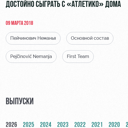
Видео
ДОСТОЙНО СЫГРАТЬ С «АТЛЕТИКО» ДОМА
Туры по
стадиону
Фото
Места для
09 МАРТА 2018
МГН
Пейчинович Неманья
Основной состав
Pejčinović Nemanja
First Team
РЖД
Локо
Информация
Арена
Старт
для
болельщиков
Организация
Локо-Лето
мероприятий
Банковская
Академия
карта
ВЫПУСКИ
Аренда
«Локомотив»
Как
полей
поступить
Заставки
Аренда
2026
2025
2024
2023
2022
2021
2020
Руководство
площадей
Парковка