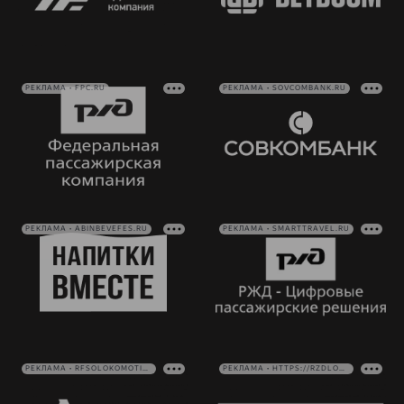
РЕКЛАМА • FPC.RU
РЕКЛАМА • SOVCOMBANK.RU
РЕКЛАМА • ABINBEVEFES.RU
РЕКЛАМА • SMARTTRAVEL.RU
РЕКЛАМА • RFSOLOKOMOTIV.RU
РЕКЛАМА • HTTPS://RZDLOG.RU/