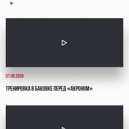
Контакты
Ледовый
Карта
Академии
дворец
болельщика
Занятия
Программа
спортом
лояльности
Информация
для
болельщиков
МГН
07.08.2026
ТРЕНИРОВКА В БАКОВКЕ ПЕРЕД «АКРОНОМ»